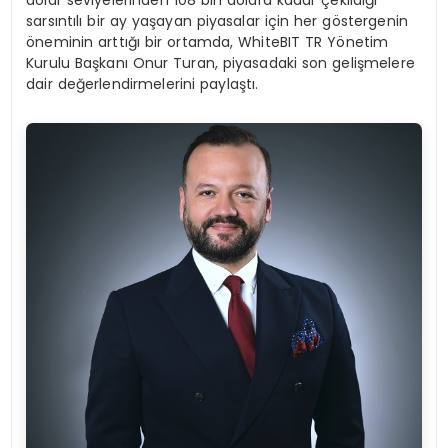
dolar seviyelerinden 108 bin dolara kadar çekildiği
sarsıntılı bir ay yaşayan piyasalar için her göstergenin
öneminin arttığı bir ortamda, WhiteBIT TR Yönetim
Kurulu Başkanı Onur Turan, piyasadaki son gelişmelere
dair değerlendirmelerini paylaştı.