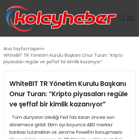
PLUS İNSAN KAYAKLARI
Ana Sayfa
Yaşam
WhiteBIT TR Yönetim Kurulu Başkanı Onur Turan: “Kripto
SUWEN’IN İSTIHDAM MODELI EKONOMIDE KADIN
piyasaları regüle ve şeffaf bir kimlik kazanıyor”
GÜCÜNÜBÜYÜTÜYOR
WhiteBIT TR Yönetim Kurulu Başkanı
TANYER YAPI ZEMIN MÜHENDISLIĞINDE HEDEF
BÜYÜTTÜ
Onur Turan: “Kripto piyasaları regüle
ve şeffaf bir kimlik kazanıyor”
TOROSLAR’DA PAZAR GERGİNLİĞİ!
Tüm dünyanın izlediği Fed faiz kararı öncesi son
dönemece girildi. Ekim ayı boyunca ABD merkez
bankası tutanakları ve Jerome Powell’ın konuşmasını