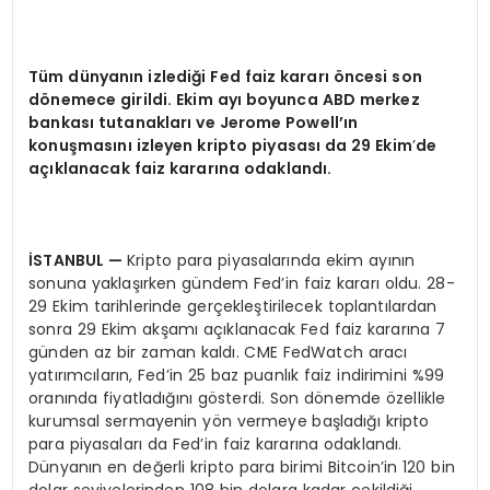
Tüm dünyanın izlediği Fed faiz kararı öncesi son
d
ö
nemece girildi. Ekim ayı boyunca ABD merkez
bankası tutanakları
ve Jerome Powell’
ın
konuş
mas
ını izleyen kripto piyasası da 29 Ekim
’
de
açıklanacak faiz kararına odaklandı.
İSTANBUL
—
Kripto para piyasalarında ekim ayının
sonuna yaklaşırken gündem Fed’in faiz kararı oldu. 28-
29 Ekim tarihlerinde gerçekleştirilecek toplantılardan
sonra 29 Ekim akşamı açıklanacak Fed faiz kararına 7
günden az bir zaman kaldı. CME FedWatch aracı
yatırımcıların, Fed’in 25 baz puanlık faiz indirimini %99
oranında fiyatladığını gösterdi. Son dönemde özellikle
kurumsal sermayenin yön vermeye başladığı kripto
para piyasaları da Fed’in faiz kararına odaklandı.
Dünyanın en değerli kripto para birimi Bitcoin’in 120 bin