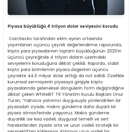
Piyasa büyüklüğü 4 trilyon dolar seviyesini korudu
CoinGecko tarafından ekim ayının ortasında
yayımlanan üçüncü çeyrek değerlendirme raporunda,
kripto para piyasalarının toplam büyüklüğünün 2025’in
üçüncü çeyreğinde 4 trilyon doların üzerindeki
seviyelerini koruduğuna dikkat çekildi. Raporda, stabil
kripto para birimlerinin piyasa değerinin üçüncü
çeyrekte 44,5 milyar dolar arttığı da not edildi. Özellikle
kurumsal sermayenin piyasaya girişiyle kripto
piyasalarında geleneksel döngülerin form değiştirdiğine
dikkat çeken WhiteBIT TR Yönetim Kurulu Başkanı Onur
Turan, “Yalnızca yatırımcı duygusuyla yönlendirilen bir
piyasadan ziyade, makro gündeme daha duyarlı bir
piyasa atmosferinde yaşıyoruz. Makro gündeme
duyarlılık ise kısa vadeli, duygusal temelli ve sert
hareketlerden ziyade orta ve uzun vadeli stratejik bir
perspektiften kökleniyor. Kriptoya uzun vadeli bir