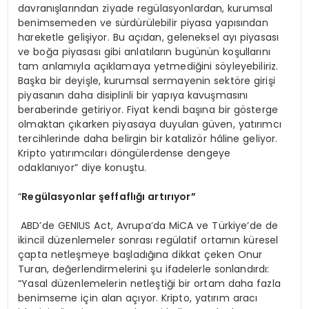
davranışlarından ziyade regülasyonlardan, kurumsal
benimsemeden ve sürdürülebilir piyasa yapısından
hareketle gelişiyor. Bu açıdan, geleneksel ayı piyasası
ve boğa piyasası gibi anlatıların bugünün koşullarını
tam anlamıyla açıklamaya yetmediğini söyleyebiliriz.
Başka bir deyişle, kurumsal sermayenin sektöre girişi
piyasanın daha disiplinli bir yapıya kavuşmasını
beraberinde getiriyor. Fiyat kendi başına bir gösterge
olmaktan çıkarken piyasaya duyulan güven, yatırımcı
tercihlerinde daha belirgin bir katalizör hâline geliyor.
Kripto yatırımcıları döngülerdense dengeye
odaklanıyor” diye konuştu.
“
Reg
ülasyonlar şeffaflığı artırıyor”
ABD’de GENIUS Act, Avrupa’da MiCA ve Türkiye’de de
ikincil düzenlemeler sonrası regülatif ortamın küresel
çapta netleşmeye başladığına dikkat çeken Onur
Turan, değerlendirmelerini şu ifadelerle sonlandırdı:
“Yasal düzenlemelerin netleştiği bir ortam daha fazla
benimseme için alan açıyor. Kripto, yatırım aracı