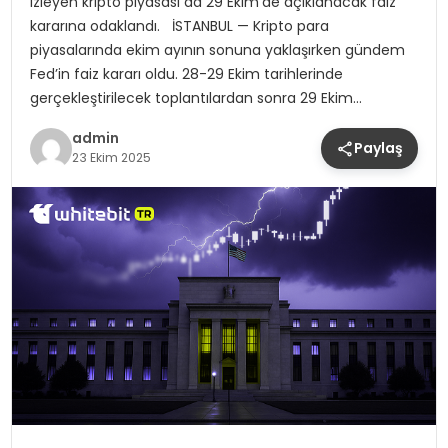
izleyen kripto piyasası da 29 Ekim’de açıklanacak faiz
kararına odaklandı. İSTANBUL — Kripto para
piyasalarında ekim ayının sonuna yaklaşırken gündem
Fed’in faiz kararı oldu. 28-29 Ekim tarihlerinde
gerçekleştirilecek toplantılardan sonra 29 Ekim…
admin
Paylaş
23 Ekim 2025