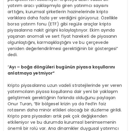
yatırım aracı yaklaşımıyla giren yatırımcı sayısını
arttığını, kurumsal şirketlerin hazinelerinde kripto
varlıklara daha fazla yer verdiğini görüyoruz. Özellikle
borsa yatırım fonu (ETF) gibi regüle araçlar kripto
piyasalarına nakit girişini kolaylaştırıyor. Ekim ayında
yaşanan anomali ve sert fiyat hareketi de piyasanın
olgunlaştığını, karmaşıklaştığını ve bu çerçevede
yeniden değerlendirilmesi gerektiğinin bir göstergesi”
dedi.
“
Ayı
– bo
ğ
a d
ö
ngüleri bugünün piyasa koşullarını
anlatmaya yetmiyor”
Kripto piyasalarına uzun vadeli stratejilerinde yer veren
yatırımcıların piyasa koşullarına dair yeni bir yaklaşım
geliştirmek gerektiğinin farkında olduğunu paylaşan
Onur Turan, “Bir bölgesel krizin ya da Fed’in faiz
rotasının daha minör etkileri olacağı bir düzleme girildi.
Kripto para piyasaları artık pek çok değişkenden
etkileniyor ve bu durumda kurumsal benimsemenin
önemli bir rolü var. Ana dinamikler duygusal yatırımcı