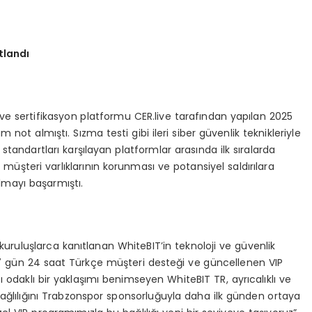
tlandı
ve sertifikasyon platformu CER.live tarafından yapılan 2025
ot almıştı. Sızma testi gibi ileri siber güvenlik teknikleriyle
tandartları karşılayan platformlar arasında ilk sıralarda
 müşteri varlıklarının korunması ve potansiyel saldırılara
almayı başarmıştı.
 kuruluşlarca kanıtlanan WhiteBIT’in teknoloji ve güvenlik
 “7 gün 24 saat Türkçe müşteri desteği ve güncellenen VIP
odaklı bir yaklaşımı benimseyen WhiteBIT TR, ayrıcalıklı ve
 bağlılığını Trabzonspor sponsorluğuyla daha ilk günden ortaya