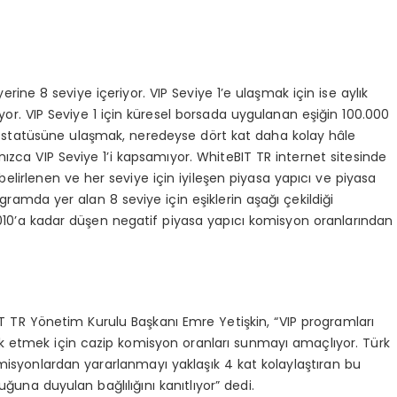
rine 8 seviye içeriyor. VIP Seviye 1’e ulaşmak için ise aylık
or. VIP Seviye 1 için küresel borsada uygulanan eşiğin 100.000
statüsüne ulaşmak, neredeyse dört kat daha kolay hâle
nızca VIP Seviye 1’i kapsamıyor. WhiteBIT TR internet sitesinde
elirlenen ve her seviye için iyileşen piyasa yapıcı ve piyasa
ramda yer alan 8 seviye için eşiklerin aşağı çekildiği
,0010’a kadar düşen negatif piyasa yapıcı komisyon oranlarından
IT TR Yönetim Kurulu Başkanı Emre Yetişkin, “VIP programları
vik etmek için cazip komisyon oranları sunmayı amaçlıyor. Türk
komisyonlardan yararlanmayı yaklaşık 4 kat kolaylaştıran bu
ğuna duyulan bağlılığını kanıtlıyor” dedi.