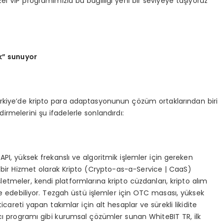
zel VIP programımızla bu bağlılığı yeni bir seviyeye taşıyoruz”
ak” sunuyor
ürkiye’de kripto para adaptasyonunun çözüm ortaklarından biri
rmelerini şu ifadelerle sonlandırdı:
 yüksek frekanslı ve algoritmik işlemler için gereken
e bir Hizmet olarak Kripto (Crypto-as-a-Service | CaaS)
tmeler, kendi platformlarına kripto cüzdanları, kripto alım
egre edebiliyor. Tezgah üstü işlemler için OTC masası, yüksek
ticareti yapan takımlar için alt hesaplar ve sürekli likidite
ıcı programı gibi kurumsal çözümler sunan WhiteBIT TR, ilk