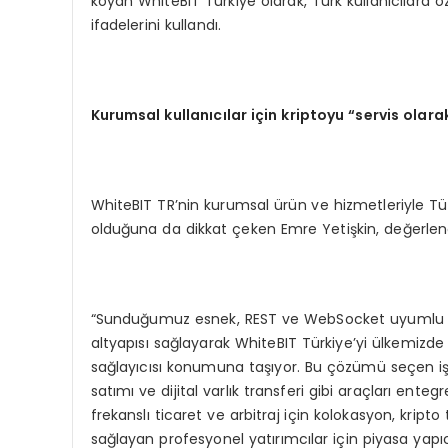
koyan WhiteBIT Türkiye olarak, Türk kullanıcılara ö
ifadelerini kullandı.
Kurumsal kullanıcılar için kriptoyu “servis olar
WhiteBIT TR’nin kurumsal ürün ve hizmetleriyle T
olduğuna da dikkat çeken Emre Yetişkin, değerlendi
“Sunduğumuz esnek, REST ve WebSocket uyumlu API,
altyapısı sağlayarak WhiteBIT Türkiye’yi ülkemizd
sağlayıcısı konumuna taşıyor. Bu çözümü seçen işle
satımı ve dijital varlık transferi gibi araçları ent
frekanslı ticaret ve arbitraj için kolokasyon, kripto 
sağlayan profesyonel yatırımcılar için piyasa yap