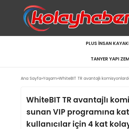
PLUS İNSAN KAYAK
TANYER YAPI ZE
Ana Sayfa
Yaşam
WhiteBIT TR avantajlı komisyonlardan
WhiteBIT TR avantajlı ko
sunan VIP programına katı
kullanıcılar için 4 kat kolay