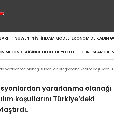
LARI
SUWEN’IN İSTIHDAM MODELI EKONOMIDE KADIN
MIN MÜHENDISLIĞINDE HEDEF BÜYÜTTÜ
TOROSLAR’DA PA
 yararlanma olanağı sunan VIP programına katılım koşullarını Türki
misyonlardan yararlanma olanağı
lım koşullarını Türkiye’deki
laştırdı.