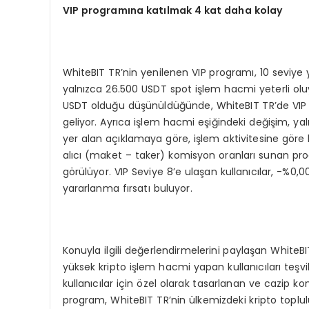
VIP program
ına katılmak 4 kat daha kolay
WhiteBIT TR’nin yenilenen VIP programı, 10 seviye ye
yalnızca 26.500 USDT spot işlem hacmi yeterli oluy
USDT olduğu düşünüldüğünde, WhiteBIT TR’de VIP 
geliyor. Ayrıca işlem hacmi eşiğindeki değişim, yal
yer alan açıklamaya göre, işlem aktivitesine göre b
alıcı (maket – taker) komisyon oranları sunan prog
görülüyor. VIP Seviye 8’e ulaşan kullanıcılar, -%0
yararlanma fırsatı buluyor.
Konuyla ilgili değerlendirmelerini paylaşan WhiteB
yüksek kripto işlem hacmi yapan kullanıcıları teş
kullanıcılar için özel olarak tasarlanan ve cazip 
program, WhiteBIT TR’nin ülkemizdeki kripto toplulu