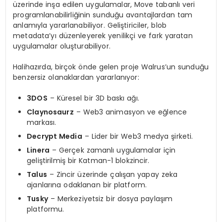
üzerinde inşa edilen uygulamalar, Move tabanlı veri
programlanabilirliğinin sunduğu avantajlardan tam
anlamıyla yararlanabiliyor. Geliştiriciler, blob
metadata’yı düzenleyerek yenilikçi ve fark yaratan
uygulamalar oluşturabiliyor.
Halihazırda, birçok önde gelen proje Walrus’un sunduğu
benzersiz olanaklardan yararlanıyor:
3DOS
– Küresel bir 3D baskı ağı.
Claynosaurz
– Web3 animasyon ve eğlence
markası.
Decrypt Media
– Lider bir Web3 medya şirketi.
Linera
– Gerçek zamanlı uygulamalar için
geliştirilmiş bir Katman-1 blokzincir.
Talus
– Zincir üzerinde çalışan yapay zeka
ajanlarına odaklanan bir platform.
Tusky
– Merkeziyetsiz bir dosya paylaşım
platformu.