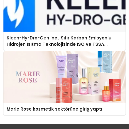
Kleen-Hy-Dro-Gen Inc., Sıfır Karbon Emisyonlu
Hidrojen Isıtma Teknolojisinde ISO ve TSSA
Düzenleyici Onaylarını Aldı
Marie Rose kozmetik sektörüne giriş yaptı