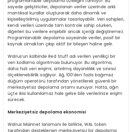
programlanabilir depolama özelliğini tanıtıyor. Bu
sayede geliştiriciler, depolanan veriler üzerinde arklı
mantıksal kurallar oluşturarak daha dinamik ve
kişiselleştirilmiş uygulamalar tasarlayabilir. Veri sahipleri,
kendi verileri üzerinde tam kontrole sahip olurken,
diğerleri bu verilere erişebilir ancak içeriği değiştiremez.
Programlanabilir depolama sayesinde veriler, pasif bir
kaynak olmaktan çıkıp aktif bir bileşen haline gelir.
Walrus’un kalbinde Red Stuff adı verilen yenilikçi bir
veri kodlama algoritması bulunuyor. Bu algoritma,
daha hızlı veri erişimi, artırılmış dayanıklılık ve sınırsız
ölçeklenebilirlik sağlıyor. Ağ, 100’den fazla bağımsız
düğüm operatörü tarafından yönetilerek güvenli bir
merkeziyetsiz depolama ortamı sunuyor. Hatta, ağın
üçte ikisi kullanılamaz hale gelse bile verilerinize erişim
sürecek.
Merkeziyetsiz depolama ekonomisi
Walrus Mainnet lansmanı ile birlikte, WAL token
tarafından desteklenen merkeziyetsiz bir depolama