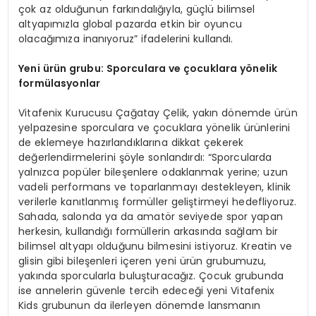
çok az olduğunun farkındalığıyla, güçlü bilimsel
altyapımızla global pazarda etkin bir oyuncu
olacağımıza inanıyoruz” ifadelerini kullandı.
Yeni
ü
r
ü
n grubu: Sporculara ve
ç
ocuklara y
ö
nelik
form
ü
lasyonlar
Vitafenix Kurucusu Çağatay Çelik, yakın dönemde ürün
yelpazesine sporculara ve çocuklara yönelik ürünlerini
de eklemeye hazırlandıklarına dikkat çekerek
değerlendirmelerini şöyle sonlandırdı: “Sporcularda
yalnızca popüler bileşenlere odaklanmak yerine; uzun
vadeli performans ve toparlanmayı destekleyen, klinik
verilerle kanıtlanmış formüller geliştirmeyi hedefliyoruz.
Sahada, salonda ya da amatör seviyede spor yapan
herkesin, kullandığı formüllerin arkasında sağlam bir
bilimsel altyapı olduğunu bilmesini istiyoruz. Kreatin ve
glisin gibi bileşenleri içeren yeni ürün grubumuzu,
yakında sporcularla buluşturacağız. Çocuk grubunda
ise annelerin güvenle tercih edeceği yeni Vitafenix
Kids grubunun da ilerleyen dönemde lansmanın