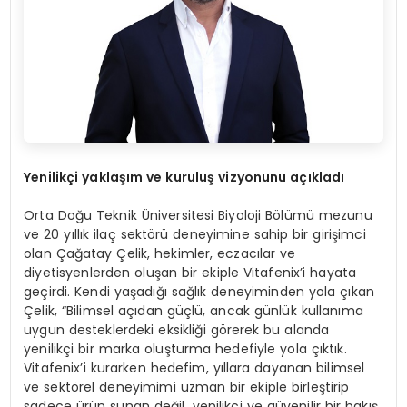
Yenilik
ç
i yakla
şı
m ve kurulu
ş
vizyonunu a
çı
klad
ı
Orta Doğu Teknik Üniversitesi Biyoloji Bölümü mezunu
ve 20 yıllık ilaç sektörü deneyimine sahip bir girişimci
olan Çağatay Çelik, hekimler, eczacılar ve
diyetisyenlerden oluşan bir ekiple Vitafenix’i hayata
geçirdi. Kendi yaşadığı sağlık deneyiminden yola çıkan
Çelik, “Bilimsel açıdan güçlü, ancak günlük kullanıma
uygun desteklerdeki eksikliği görerek bu alanda
yenilikçi bir marka oluşturma hedefiyle yola çıktık.
Vitafenix’i kurarken hedefim, yıllara dayanan bilimsel
ve sektörel deneyimimi uzman bir ekiple birleştirip
sadece ürün sunan değil, yenilikçi ve güvenilir bir bakış