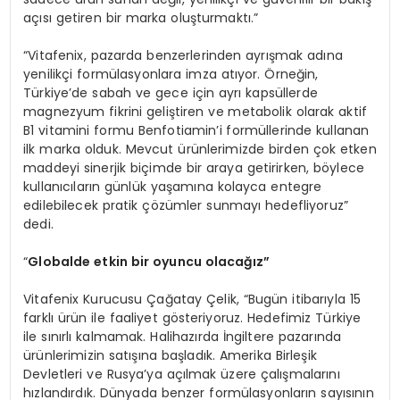
açısı getiren bir marka oluşturmaktı.”
“Vitafenix, pazarda benzerlerinden ayrışmak adına
yenilikçi formülasyonlara imza atıyor. Örneğin,
Türkiye’de sabah ve gece için ayrı kapsüllerde
magnezyum fikrini geliştiren ve metabolik olarak aktif
B1 vitamini formu Benfotiamin’i formüllerinde kullanan
ilk marka olduk. Mevcut ürünlerimizde birden çok etken
maddeyi sinerjik biçimde bir araya getirirken, böylece
kullanıcıların günlük yaşamına kolayca entegre
edilebilecek pratik çözümler sunmayı hedefliyoruz”
dedi.
“
Globalde etkin bir oyuncu olaca
ğı
z
”
Vitafenix Kurucusu Çağatay Çelik, “Bugün itibarıyla 15
farklı ürün ile faaliyet gösteriyoruz. Hedefimiz Türkiye
ile sınırlı kalmamak. Halihazırda İngiltere pazarında
ürünlerimizin satışına başladık. Amerika Birleşik
Devletleri ve Rusya’ya açılmak üzere çalışmalarını
hızlandırdık. Dünyada benzer formülasyonların sayısının