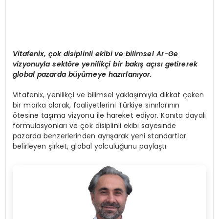
Vitafenix,
ç
ok disiplinli ekibi ve bilimsel Ar-Ge
vizyonuyla sekt
ö
re yenilik
ç
i bir bak
ış
a
çı
s
ı
getirerek
global pazarda b
ü
y
ü
meye haz
ı
rlan
ı
yor.
Vitafenix, yenilikçi ve bilimsel yaklaşımıyla dikkat çeken
bir marka olarak, faaliyetlerini Türkiye sınırlarının
ötesine taşıma vizyonu ile hareket ediyor. Kanıta dayalı
formülasyonları ve çok disiplinli ekibi sayesinde
pazarda benzerlerinden ayrışarak yeni standartlar
belirleyen şirket, global yolculuğunu paylaştı.