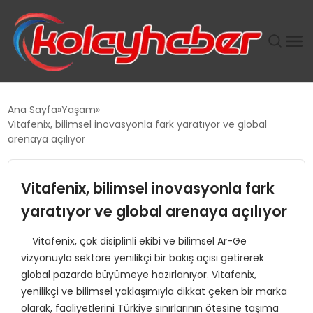
PLUS İNSAN KAYAKLARI
Ana Sayfa
Yaşam
Vitafenix, bilimsel inovasyonla fark yaratıyor ve global
SUWEN’IN İSTIHDAM MODELI EKONOMIDE KADIN
arenaya açılıyor
GÜCÜNÜBÜYÜTÜYOR
Vitafenix, bilimsel inovasyonla fark
TANYER YAPI ZEMIN MÜHENDISLIĞINDE HEDEF
BÜYÜTTÜ
yaratıyor ve global arenaya açılıyor
Vitafenix, çok disiplinli ekibi ve bilimsel Ar-Ge
TOROSLAR’DA PAZAR GERGİNLİĞİ!
vizyonuyla sektöre yenilikçi bir bakış açısı getirerek
global pazarda büyümeye hazırlanıyor. Vitafenix,
yenilikçi ve bilimsel yaklaşımıyla dikkat çeken bir marka
olarak, faaliyetlerini Türkiye sınırlarının ötesine taşıma