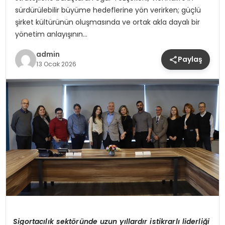
sürdürülebilir büyüme hedeflerine yön verirken; güçlü
şirket kültürünün oluşmasında ve ortak akla dayalı bir
yönetim anlayışının…
admin
Paylaş
13 Ocak 2026
Sigortacılık sekt
ö
ründe uzun yıllardır istikrarlı liderliği