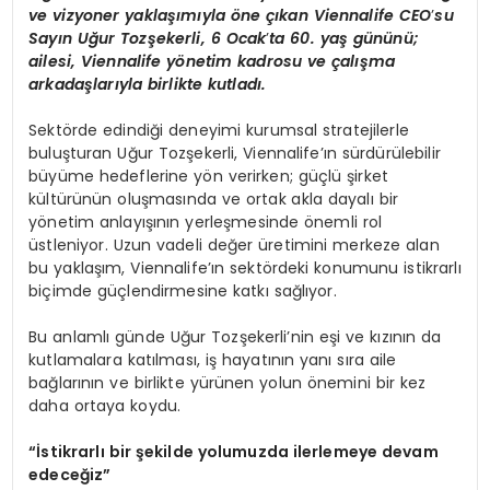
ve vizyoner yaklaşımıyla
ö
ne çıkan Viennalife CEO
’
su
Sayı
n U
ğ
ur Toz
şekerli, 6 Ocak
’
ta 60. yaş gününü;
ailesi, Viennalife y
ö
netim kadrosu ve çalışma
arkadaşlarıyla birlikte kutladı.
Sektörde edindiği deneyimi kurumsal stratejilerle
buluşturan Uğur Tozşekerli, Viennalife’ın sürdürülebilir
büyüme hedeflerine yön verirken; güçlü şirket
kültürünün oluşmasında ve ortak akla dayalı bir
yönetim anlayışının yerleşmesinde önemli rol
üstleniyor. Uzun vadeli değer üretimini merkeze alan
bu yaklaşım, Viennalife’ın sektördeki konumunu istikrarlı
biçimde güçlendirmesine katkı sağlıyor.
Bu anlamlı günde Uğur Tozşekerli’nin eşi ve kızının da
kutlamalara katılması, iş hayatının yanı sıra aile
bağlarının ve birlikte yürünen yolun önemini bir kez
daha ortaya koydu.
“
İstikrarlı bir şekilde yolumuzda ilerlemeye devam
edeceğiz”