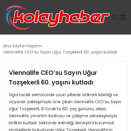
PLUS İNSAN KAYAKLARI
Ana Sayfa
Yaşam
Viennalife CEO’su Sayın Uğur Tozşekerli 60. yaşını kutladı
SUWEN’IN İSTIHDAM MODELI EKONOMIDE KADIN
GÜCÜNÜBÜYÜTÜYOR
Viennalife CEO’su Sayın Uğur
TANYER YAPI ZEMIN MÜHENDISLIĞINDE HEDEF
Tozşekerli 60. yaşını kutladı
BÜYÜTTÜ
Sigortacılık sektöründe uzun yıllardır istikrarlı liderliği ve
vizyoner yaklaşımıyla öne çıkan Viennalife CEO’su Sayın
TOROSLAR’DA PAZAR GERGİNLİĞİ!
Uğur Tozşekerli, 6 Ocak’ta 60. yaş gününü; ailesi,
Viennalife yönetim kadrosu ve çalışma arkadaşlarıyla
birlikte kutladı. Sektörde edindiği deneyimi kurumsal
stratejilerle buluşturan Uğur Tozşekerli, Viennalife’ın