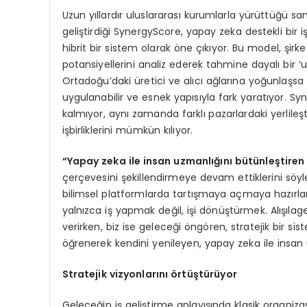
Uzun yıllardır uluslararası kurumlarla yürüttüğü s
geliştirdiği SynergyScore, yapay zeka destekli bir 
hibrit bir sistem olarak öne çıkıyor. Bu model, şirke
potansiyellerini analiz ederek tahmine dayalı bir 
Ortadoğu’daki üretici ve alıcı ağlarına yoğunlaşsa d
uygulanabilir ve esnek yapısıyla fark yaratıyor. Sy
kalmıyor, aynı zamanda farklı pazarlardaki yerlileş
işbirliklerini mümkün kılıyor.
“Yapay zeka ile insan uzmanlığını bütünleştiren 
çerçevesini şekillendirmeye devam ettiklerini sö
bilimsel platformlarda tartışmaya açmaya hazırlan
yalnızca iş yapmak değil, işi dönüştürmek. Alışıla
verirken, biz ise geleceği öngören, stratejik bir 
öğrenerek kendini yenileyen, yapay zeka ile insan u
Stratejik vizyonlarını örtüştürüyor
Geleceğin iş geliştirme anlayışında klasik organiza