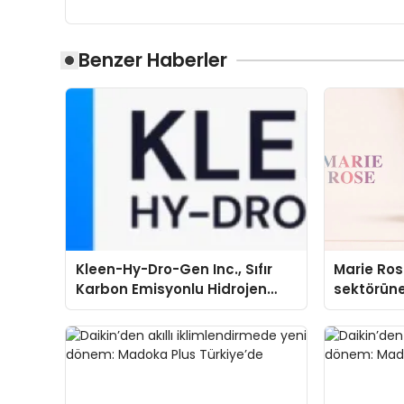
Benzer Haberler
Kleen-Hy-Dro-Gen Inc., Sıfır
Marie Ro
Karbon Emisyonlu Hidrojen
sektörüne
Isıtma Teknolojisinde ISO ve
TSSA Düzenleyici Onaylarını
Aldı