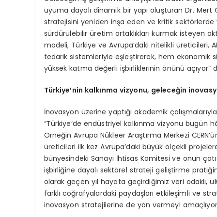
uyuma dayalı dinamik bir yapı oluşturan Dr. Mert 
stratejisini yeniden inşa eden ve kritik sektörlerde 
sürdürülebilir üretim ortaklıkları kurmak isteyen ak
modeli, Türkiye ve Avrupa’daki nitelikli üreticiler
tedarik sistemleriyle eşleştirerek, hem ekonomik si
yüksek katma değerli işbirliklerinin önünü açıyor” d
Türkiye’nin kalkınma vizyonu, geleceğin inovasyo
İnovasyon üzerine yaptığı akademik çalışmalarıyl
“Türkiye’de endüstriyel kalkınma vizyonu bugün hâlâ
Örneğin Avrupa Nükleer Araştırma Merkezi CERN’ün İ
üreticileri ilk kez Avrupa’daki büyük ölçekli proj
bünyesindeki Sanayi İhtisas Komitesi ve onun çatı
işbirliğine dayalı sektörel strateji geliştirme pratiğ
olarak geçen yıl hayata geçirdiğimiz veri odaklı, ul
farklı coğrafyalardaki paydaşları etkileşimli ve s
inovasyon stratejilerine de yön vermeyi amaçlıyor