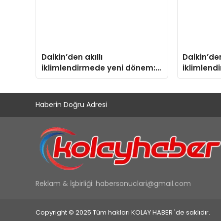
Daikin’den akıllı
Daikin’den
iklimlendirmede yeni dönem:
iklimlend
Madoka Plus Türkiye’de
Madoka Pl
Haberin Doğru Adresi
Reklam & İşbirliği:
habersonuclari@gmail.com
Copyright © 2025 Tüm hakları KOLAY HABER 'de saklıdır.