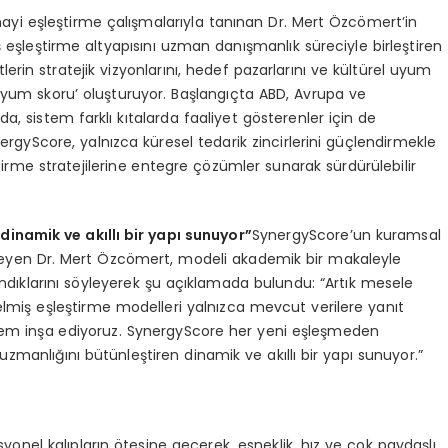
anayi eşleştirme çalışmalarıyla tanınan Dr. Mert Özcömert’in
iş eşleştirme altyapısını uzman danışmanlık süreciyle birleştiren
tlerin stratejik vizyonlarını, hedef pazarlarını ve kültürel uyum
‘uyum skoru’ oluşturuyor. Başlangıçta ABD, Avrupa ve
a, sistem farklı kıtalarda faaliyet gösterenler için de
nergyScore, yalnızca küresel tedarik zincirlerini güçlendirmekle
tirme stratejilerine entegre çözümler sunarak sürdürülebilir
dinamik ve akıllı bir yapı sunuyor”
SynergyScore’un kuramsal
yleyen Dr. Mert Özcömert, modeli akademik bir makaleyle
dıklarını söyleyerek şu açıklamada bulundu: “Artık mesele
gelmiş eşleştirme modelleri yalnızca mevcut verilere yanıt
sistem inşa ediyoruz. SynergyScore her yeni eşleşmeden
zmanlığını bütünleştiren dinamik ve akıllı bir yapı sunuyor.”
syonel kalıpların ötesine geçerek, esneklik, hız ve çok paydaşlı