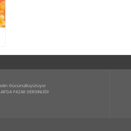
Kadın GücünüBüyütüyor
R’DA PAZAR GERGİNLİĞİ!