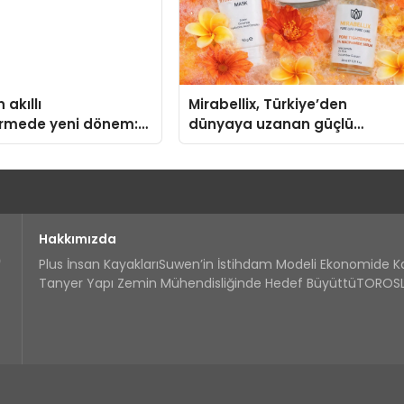
 akıllı
Mirabellix, Türkiye’den
irmede yeni dönem:
dünyaya uzanan güçlü
us Türkiye’de
büyümesini sürdürüyor
Hakkımızda
Plus İnsan Kayakları
Suwen’in İstihdam Modeli Ekonomide 
Tanyer Yapı Zemin Mühendisliğinde Hedef Büyüttü
TOROSLA