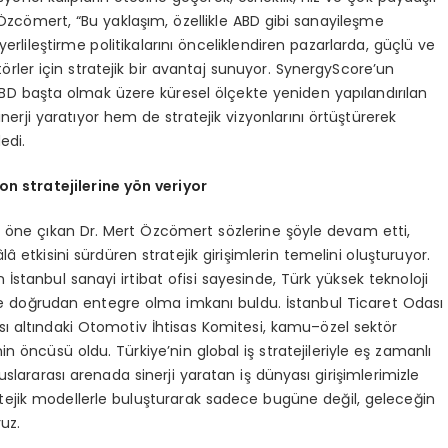
Özcömert, “Bu yaklaşım, özellikle ABD gibi sanayileşme
yerlileştirme politikalarını önceliklendiren pazarlarda, güçlü ve
törler için stratejik bir avantaj sunuyor. SynergyScore’un
i, ABD başta olmak üzere küresel ölçekte yeniden yapılandırılan
nerji yaratıyor hem de stratejik vizyonlarını örtüştürerek
edi.
n stratejilerine yön veriyor
a öne çıkan Dr. Mert Özcömert sözlerine şöyle devam etti,
 etkisini sürdüren stratejik girişimlerin temelini oluşturuyor.
stanbul sanayi irtibat ofisi sayesinde, Türk yüksek teknoloji
elere doğrudan entegre olma imkanı buldu. İstanbul Ticaret Odası
sı altındaki Otomotiv İhtisas Komitesi, kamu–özel sektör
inin öncüsü oldu. Türkiye’nin global iş stratejileriyle eş zamanlı
uslararası arenada sinerji yaratan iş dünyası girişimlerimizle
tratejik modellerle buluşturarak sadece bugüne değil, geleceğin
uz.