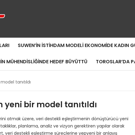
LARI
SUWEN’IN İSTIHDAM MODELI EKONOMIDE KADIN
MIN MÜHENDISLIĞINDE HEDEF BÜYÜTTÜ
TOROSLAR’DA PA
 model tanıtıldı
n yeni bir model tanıtıldı
llerini atmak üzere, veri destekli eşleştirmenin dönüştürücü yeni
rtaklıklar, planlama, analiz ve vizyon gerektiren yapılar olarak
 veri destekli eşleştirme süreçlerine yepyeni bir anlayış