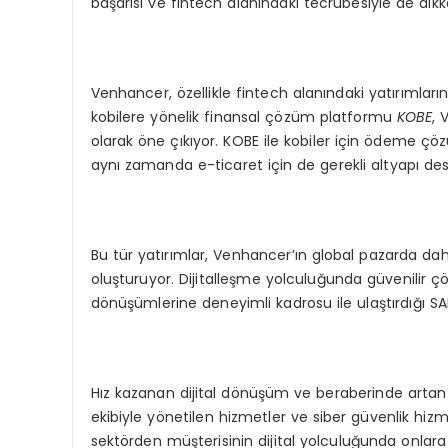
başarısı ve fintech alanındaki tecrübesiyle de dikka
Venhancer, özellikle fintech alanındaki yatırımları
kobilere yönelik finansal çözüm platformu
KOBE
, 
olarak öne çıkıyor. KOBE ile kobiler için ödeme ç
aynı zamanda e-ticaret için de gerekli altyapı des
Bu tür yatırımlar, Venhancer’ın global pazarda dah
oluşturuyor. Dijitalleşme yolculuğunda güvenilir ç
dönüşümlerine deneyimli kadrosu ile ulaştırdığı SAP
Hız kazanan dijital dönüşüm ve beraberinde artan
ekibiyle yönetilen hizmetler ve siber güvenlik hizm
sektörden müşterisinin dijital yolculuğunda onlara