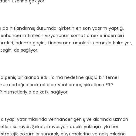
tleri üzerine çekiyor.
nı da hızlandırmış durumda. Şirketin en son yatırım yaptığı,
Venhancer’ın fintech vizyonunun somut örneklerinden biri
özümleri, ödeme geçidi, finansman ürünleri sunmakla kalmıyor,
teğini de sağlıyor.
a geniş bir alanda etkili olma hedefine güçlü bir temel
özüm ortağı olarak rol alan Venhancer, şirketlerin ERP
 hizmetleriyle de katkı sağlıyor.
 altyapı yatırımlarında Venhancer geniş ve alanında uzman
etleri sunuyor. Şirket, inovasyon odaklı yaklaşımıyla her
 stratejik çözümler sunarak, büyümelerine ve gelişimlerine