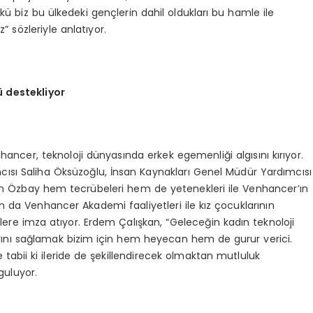
kü biz bu ülkedeki gençlerin dahil oldukları bu hamle ile
” sözleriyle anlatıyor.
 destekliyor
ancer, teknoloji dünyasında erkek egemenliği algısını kırıyor.
sı Saliha Öksüzoğlu, İnsan Kaynakları Genel Müdür Yardımcısı
 Özbay hem tecrübeleri hem de yetenekleri ile Venhancer’ın
an da Venhancer Akademi faaliyetleri ile kız çocuklarının
jelere imza atıyor. Erdem Çalışkan, “Geleceğin kadın teknoloji
larını sağlamak bizim için hem heyecan hem de gurur verici.
e tabii ki ileride de şekillendirecek olmaktan mutluluk
guluyor.