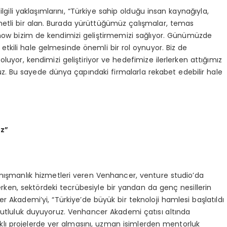
ili yaklaşımlarını, “Türkiye sahip olduğu insan kaynağıyla,
ymetli bir alan. Burada yürüttüğümüz çalışmalar, temas
how bizim de kendimizi geliştirmemizi sağlıyor. Günümüzde
etkili hale gelmesinde önemli bir rol oynuyor. Biz de
luyor, kendimizi geliştiriyor ve hedefimize ilerlerken attığımız
 Bu sayede dünya çapındaki firmalarla rekabet edebilir hale
uz”
anışmanlık hizmetleri veren Venhancer, venture studio’da
erken, sektördeki tecrübesiyle bir yandan da genç nesillerin
r Akademi’yi, “Türkiye’de büyük bir teknoloji hamlesi başlatıldı
utluluk duyuyoruz. Venhancer Akademi çatısı altında
odaklı projelerde yer almasını, uzman isimlerden mentorluk