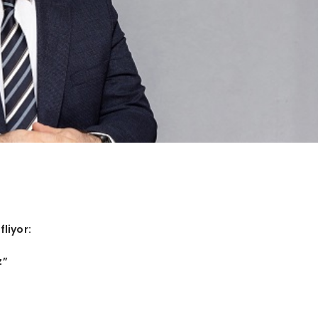
fliyor:
z
”