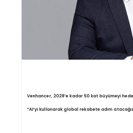
Venhancer, 2028
’
e kadar 50 kat büyümeyi hede
“
AI
’
yi kullanarak global rekabete adım atacağı