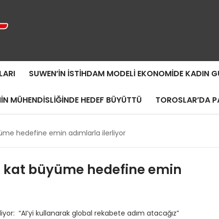
LARI
SUWEN’IN İSTIHDAM MODELI EKONOMIDE KADIN
MIN MÜHENDISLIĞINDE HEDEF BÜYÜTTÜ
TOROSLAR’DA PA
me hedefine emin adımlarla ilerliyor
0 kat büyüme hedefine emin
yor: “AI’yi kullanarak global rekabete adım atacağız”