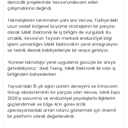
denizcilik projelerinde
Vecow’un
devam eden
çalışmalarına değindi.
Teknolojilerini tanıtmanın yanı sıra
Vecow
, Türkiye’deki
uzun vadeli bölgesel büyüme stratejisinin bir parçası
olarak SAME Elektronik ile iş birliğini de vurguladı. Bu
ortaklık,
Vecow’un
Tayvan merkezli endüstriyel bilgi
işlem uzmanlığını SAME Elektronik’in yerel entegrasyon
ve teknik destek kabiliyetleriyle bir araya getiriyor.
“Küresel teknolojiyi yerel uygulama gücüyle bir araya
getirebiliyoruz,” dedi
Tseng
, SAME Elektronik ile olan iş
birliğinden bahsederken.
Tayvan’daki 15 yılı aşkın üretim deneyimi ve
Ennoconn
Group
ekosisteminin bir parçası olan
Vecow
, SAHA Expo
2026’yı savunma ve endüstriyel paydaşlarla ilişkilerini
güçlendirmek ve
Edge
AI’ın
görev kritik
operasyonlardaki artan rolünü göstermek için önemli
bir platform olarak değerlendirdi.