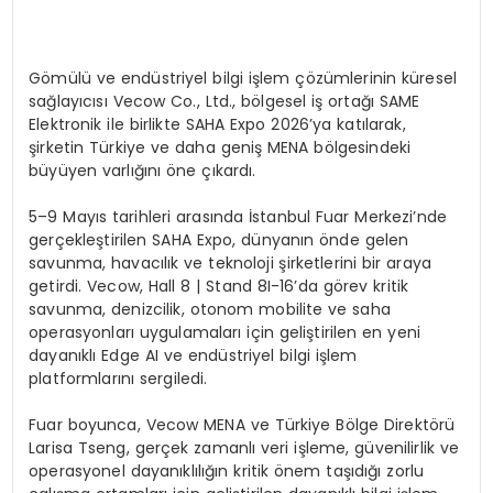
Gömülü ve endüstriyel bilgi işlem çözümlerinin küresel
sağlayıcısı
Vecow
Co
., Ltd., bölgesel iş ortağı SAME
Elektronik ile birlikte SAHA Expo 2026’ya katılarak,
şirketin Türkiye ve daha geniş MENA bölgesindeki
büyüyen varlığını öne çıkardı.
5–9 Mayıs tarihleri arasında İstanbul Fuar Merkezi’nde
gerçekleştirilen SAHA Expo, dünyanın önde gelen
savunma, havacılık ve teknoloji şirketlerini bir araya
getirdi.
Vecow
,
Hall
8 |
Stand
8I-16’da görev kritik
savunma, denizcilik, otonom mobilite ve saha
operasyonları uygulamaları için geliştirilen en yeni
dayanıklı
Edge
AI ve endüstriyel bilgi işlem
platformlarını sergiledi.
Fuar boyunca,
Vecow
MENA ve Türkiye Bölge Direktörü
Larisa
Tseng
, gerçek zamanlı veri işleme, güvenilirlik ve
operasyonel dayanıklılığın kritik önem taşıdığı zorlu