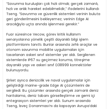
“Savunma kuruluşları çok hızlı olmalı; gerçek zamanlı,
hızlı ve anlık hareket edebilmelidir,” ifadelerini kullandı
Tseng
. “Savunma ve güvenlik sistemleri verinin buluta
geri gönderilmesini bekleyemez; verinin
Edge
AI
aracılığıyla uçta anında işlenmesi gerekir.”
Fuar süresince
Vecow
, görev kritik kullanım
senaryolarına yönelik çeşitli dayanıklı bilgi işlem
platformlarını tanıttı. Bunlar arasında zırhlı araçlar ve
otonom savunma mobilite uygulamaları için
tasarlanan askeri sınıf sistemler yer aldı. Sergilenen
sistemlerde IP67
su geçirmez koruma, titreşime
dayanıklı yapı ve askeri sınıf D38999 konnektörler
bulunuyordu.
Şirket ayrıca denizcilik ve naval uygulamalar için
geliştirdiği marine-
grade
Edge
AI çözümlerini de
sergiledi. Bu çözümler arasında gerçek zamanlı deniz
haritalama, deniz tabanı görselleştirme ve gemi içi
entegrasyon sistemleri yer aldı. Sunum sırasında
Tseng
, İsveç Donanması’nı da kapsayan Avrupa’daki