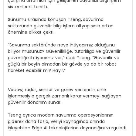
çalışma ortamları için geliştirilen dayanıklı bilgi işlem
sistemlerini tanıttı.
Sunumu sırasında konuşan
Tseng
, savunma
sektöründe güvenilir bilgi işlem altyapısının artan
önemine dikkat çekti.
“Savunma sektöründe neye ihtiyacımız olduğunu
biliyor musunuz? Güvenilirliğe, tutarlılığa ve güvenilir
güvenliğe ihtiyacımız var,” dedi
Tseng
. “Güvenilir ve
güçlü bir beyin olmadan bir gövde ya da bir robot
hareket edebilir mi? Hayır.”
Vecow
, radar, sensör ve görev verilerinin anlık
işlenmesiyle gerçek zamanlı karar vermeyi sağlayan
güvenilir donanım sunar.
Tseng
ayrıca modern savunma operasyonlarının
giderek daha fazla, veriyi kaynağında anında
işleyebilen
Edge
AI teknolojilerine dayandığını vurguladı.