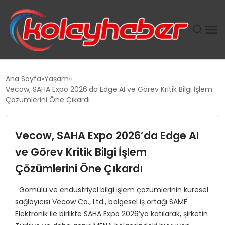
PLUS İNSAN KAYAKLARI
Ana Sayfa
Yaşam
Vecow, SAHA Expo 2026’da Edge AI ve Görev Kritik Bilgi İşlem
SUWEN’IN İSTIHDAM MODELI EKONOMIDE KADIN
Çözümlerini Öne Çıkardı
GÜCÜNÜBÜYÜTÜYOR
Vecow, SAHA Expo 2026’da Edge AI
TANYER YAPI ZEMIN MÜHENDISLIĞINDE HEDEF
BÜYÜTTÜ
ve Görev Kritik Bilgi İşlem
Çözümlerini Öne Çıkardı
TOROSLAR’DA PAZAR GERGİNLİĞİ!
Gömülü ve endüstriyel bilgi işlem çözümlerinin küresel
sağlayıcısı Vecow Co., Ltd., bölgesel iş ortağı SAME
Elektronik ile birlikte SAHA Expo 2026’ya katılarak, şirketin