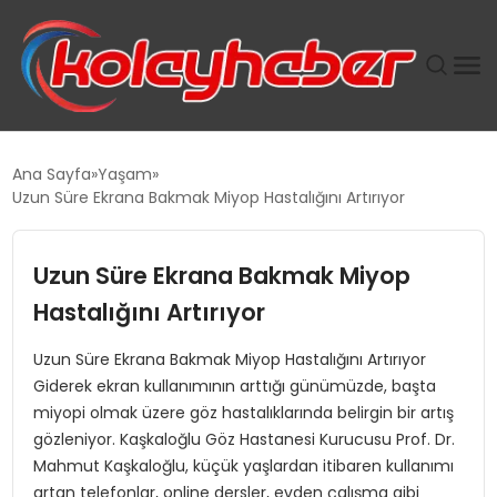
PLUS İNSAN KAYAKLARI
Ana Sayfa
Yaşam
Uzun Süre Ekrana Bakmak Miyop Hastalığını Artırıyor
SUWEN’IN İSTIHDAM MODELI EKONOMIDE KADIN
GÜCÜNÜBÜYÜTÜYOR
Uzun Süre Ekrana Bakmak Miyop
TANYER YAPI ZEMIN MÜHENDISLIĞINDE HEDEF
Hastalığını Artırıyor
BÜYÜTTÜ
Uzun Süre Ekrana Bakmak Miyop Hastalığını Artırıyor
Giderek ekran kullanımının arttığı günümüzde, başta
TOROSLAR’DA PAZAR GERGİNLİĞİ!
miyopi olmak üzere göz hastalıklarında belirgin bir artış
gözleniyor. Kaşkaloğlu Göz Hastanesi Kurucusu Prof. Dr.
Mahmut Kaşkaloğlu, küçük yaşlardan itibaren kullanımı
artan telefonlar, online dersler, evden çalışma gibi