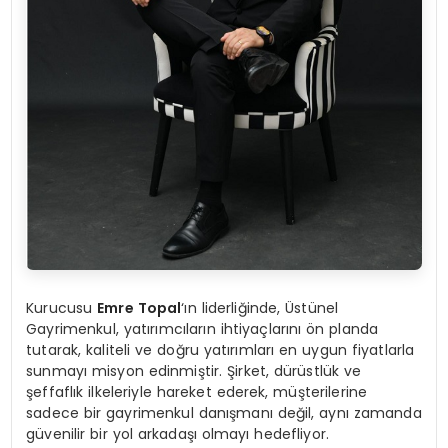
Kurucusu
Emre Topal
‘ın liderliğinde, Üstünel
Gayrimenkul, yatırımcıların ihtiyaçlarını ön planda
tutarak, kaliteli ve doğru yatırımları en uygun fiyatlarla
sunmayı misyon edinmiştir. Şirket, dürüstlük ve
şeffaflık ilkeleriyle hareket ederek, müşterilerine
sadece bir gayrimenkul danışmanı değil, aynı zamanda
güvenilir bir yol arkadaşı olmayı hedefliyor.