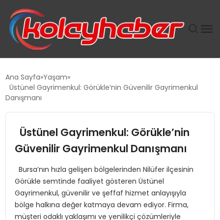
PLUS İNSAN KAYAKLARI
Ana Sayfa
Yaşam
Üstünel Gayrimenkul: Görükle’nin Güvenilir Gayrimenkul
SUWEN’IN İSTIHDAM MODELI EKONOMIDE KADIN
Danışmanı
GÜCÜNÜBÜYÜTÜYOR
Üstünel Gayrimenkul: Görükle’nin
TANYER YAPI ZEMIN MÜHENDISLIĞINDE HEDEF
BÜYÜTTÜ
Güvenilir Gayrimenkul Danışmanı
Bursa’nın hızla gelişen bölgelerinden Nilüfer ilçesinin
TOROSLAR’DA PAZAR GERGİNLİĞİ!
Görükle semtinde faaliyet gösteren Üstünel
Gayrimenkul, güvenilir ve şeffaf hizmet anlayışıyla
bölge halkına değer katmaya devam ediyor. Firma,
müşteri odaklı yaklaşımı ve yenilikçi çözümleriyle