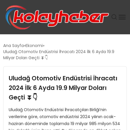
PLUS İNSAN KAYAKLARI
Ana Sayfa
Ekonomi
Uludağ Otomotiv Endüstrisi İhracatı 2024 İlk 6 Ayda 19.9
SUWEN’IN İSTIHDAM MODELI EKONOMIDE KADIN
Milyar Doları Geçti ⏬👇
GÜCÜNÜBÜYÜTÜYOR
Uludağ Otomotiv Endüstrisi İhracatı
TANYER YAPI ZEMIN MÜHENDISLIĞINDE HEDEF
BÜYÜTTÜ
2024 İlk 6 Ayda 19.9 Milyar Doları
Geçti ⏬👇
TOROSLAR’DA PAZAR GERGİNLİĞİ!
Uludağ Otomotiv Endüstrisi İhracatçıları Birliği’nin
verilerine göre, otomotiv endüstrisi 2024 yılının ocak-
haziran döneminde toplamda 19 milyar 985 milyon 534