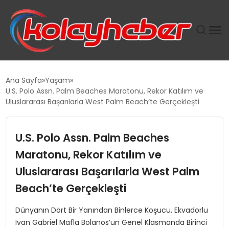
PLUS İNSAN KAYAKLARI
Ana Sayfa
Yaşam
U.S. Polo Assn. Palm Beaches Maratonu, Rekor Katılım ve
SUWEN’IN İSTIHDAM MODELI EKONOMIDE KADIN
Uluslararası Başarılarla West Palm Beach’te Gerçekleşti
GÜCÜNÜBÜYÜTÜYOR
U.S. Polo Assn. Palm Beaches
TANYER YAPI ZEMIN MÜHENDISLIĞINDE HEDEF
BÜYÜTTÜ
Maratonu, Rekor Katılım ve
Uluslararası Başarılarla West Palm
TOROSLAR’DA PAZAR GERGİNLİĞİ!
Beach’te Gerçekleşti
Dünyanın Dört Bir Yanından Binlerce Koşucu, Ekvadorlu
Ivan Gabriel Mafla Bolanos’un Genel Klasmanda Birinci