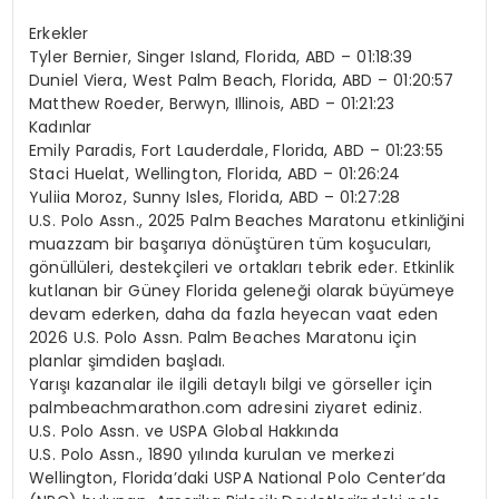
Erkekler
Tyler Bernier, Singer Island, Florida, ABD – 01:18:39
Duniel Viera, West Palm Beach, Florida, ABD – 01:20:57
Matthew Roeder, Berwyn, Illinois, ABD – 01:21:23
Kadınlar
Emily Paradis, Fort Lauderdale, Florida, ABD – 01:23:55
Staci Huelat, Wellington, Florida, ABD – 01:26:24
Yuliia Moroz, Sunny Isles, Florida, ABD – 01:27:28
U.S. Polo Assn., 2025 Palm Beaches Maratonu etkinliğini
muazzam bir başarıya dönüştüren tüm koşucuları,
gönüllüleri, destekçileri ve ortakları tebrik eder. Etkinlik
kutlanan bir Güney Florida geleneği olarak büyümeye
devam ederken, daha da fazla heyecan vaat eden
2026 U.S. Polo Assn. Palm Beaches Maratonu için
planlar şimdiden başladı.
Yarışı kazanalar ile ilgili detaylı bilgi ve görseller için
palmbeachmarathon.com adresini ziyaret ediniz.
U.S. Polo Assn. ve USPA Global Hakkında
U.S. Polo Assn., 1890 yılında kurulan ve merkezi
Wellington, Florida’daki USPA National Polo Center’da