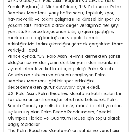
USPA Global/U.S. Polo Assn. Başkanı ve CEO’su (İcra
Kurulu Başkanı) J. Michael Prince, “U.S. Polo Assn. Palm
Beaches Maratonu yarış hafta sonu, topluluk, spor,
hayırseverlik ve takım çalışması ile küresel bir spor ve
yaşam tarzı markası olarak değer verdiğimiz her şeyi
yansıttı. Binlerce koşucunun bitiş çizgisini geçtiğini,
markamızla bağ kurduğunu ve polo temalı
etkinliğimizin tadını çıkardığını görmek gerçekten ilham
vericiydi.” dedi.
Prince ayrıca, “U.S. Polo Assn., evimiz demekten şanslı
olduğumuz ve dünyanın dört bir yanından insanların
ziyaret etmek ve katılmak için geldiği Palm Beach
County’nin ruhunu ve gücünü sergileyen Palm
Beaches Maratonu gibi bir spor etkinliğini
desteklemekten gurur duyuyor.” diye ekledi.
U.S. Polo Assn. Palm Beaches Maratonu katılımcıları bir
kez daha anlamlı amaçlar etrafında birleşerek, Palm
Beach County genelinde dönüştürücü bir etki yaratan
üç kuruluş olan Palm Beach Roadrunners, Special
Olympics Florida ve Quantum House için toplu olarak
bağış topladılar.
The Palm Beaches Maratonu’nun sahibi ve yöneticisi