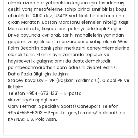
olmak üzere her yetenekten koşucu için tasarlanmış
çeşitli yarış mesafelerine sahip birinci sınıf bir kış koşu
etkinliğidir. %100 düz, USATF sertifikalı bir parkurla öne
çıkan Maraton, Boston Maratonu elemeleri niteliği taşır.
Manzaralı rota, koşucuların palmiyelerle kaplı Flagler
Drive boyunca kıvrılarak, tarihi mahallelerin yanından
geçerek ve ışıltılı sahil manzaralarına sahip olarak West
Palm Beach’in canlı şehir merkezini deneyimlemelerine
olanak tanır. Etkinlik aynı zamanda topluluk ve
hayırseverlik çalışmalarını da desteklemektedir.
palmbeachmarathon.com adresini ziyaret ediniz.
Daha Fazla Bilgi İçin İletişim:
Stacey Kovalsky – VP (Başkan Yardımcısı), Global PR ve
İletişim
Telefon +954-673-1331 – E-posta:
skovalsky@uspagl.com
Gary Ferman, Specialty Sports/CaneSport Telefon
+954-558-5203 – E-posta:
garyferman@bellsouth.net
KAYNAK: U.S. Polo Assn.