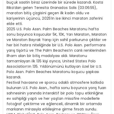
buçuk saatin biraz üzerinde bir sürede kazandı. Kosta
Rika’dan gelen Teresita Granados Solis (03:06:55),
maraton bitiş çizgisini geçen ilk kadın oldu ve
kariyerinin üçüncü, 2025’in ise ikinci maraton zaferini
elde etti.
2025 U.S. Polo Assn. Palm Beaches Maratonu hafta
sonu boyunca koşucular 5K, 10K, Yarı Maraton, Maraton
ve Maraton Bayrak Yarışı için sahil parkuruna çıktılar ve
her biri hatıra niteliğinde bir U.S. Polo Assn. performans
yarış tişörtü ve The Palm Beaches’in canlı renklerinden
ilham alan bir bitiş madalyası aldı. Maratonu
tamamlayan ilk 135 kişi ayrıca, United States Polo
Association’ın 135. Yıldönümünü kutlayan özel bir U.S.
Polo Assn. Palm Beaches Maratonu koşucu şapkası
kazandı.
Festival havasına ve sporcu odaklı atmosfere katkıda
bulunan U.S. Polo Assn., hafta sonu boyunca yarış fuarı
sahnesinin yanında interaktif bir polo topu etkinliğine
ev sahipliği yaptı ve her yaştan misafire modellerle
fotoğraf çektirme ve eğlenceli, dinamik bir ortamda
markanın mirasıyla etkileşime girme fırsatı sundu.