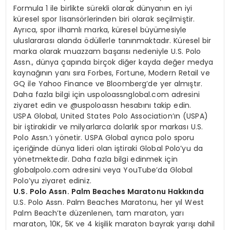
Formula 1 ile birlikte sürekli olarak dünyanın en iyi
küresel spor lisansörlerinden biri olarak seçilmiştir.
Ayrıca, spor ilhamlı marka, küresel büyümesiyle
uluslararası alanda ödüllerle tanınmaktadır. Küresel bir
marka olarak muazzam başarısı nedeniyle U.S. Polo
Assn., dünya çapında birçok diğer kayda değer medya
kaynağının yanı sıra Forbes, Fortune, Modern Retail ve
GQ ile Yahoo Finance ve Bloomberg’de yer almıştır.
Daha fazla bilgi için uspoloassnglobal.com adresini
ziyaret edin ve @uspoloassn hesabını takip edin.
USPA Global, United States Polo Association’ın (USPA)
bir iştirakidir ve milyarlarca dolarlık spor markası U.S.
Polo Assn.’ı yönetir. USPA Global ayrıca polo sporu
içeriğinde dünya lideri olan iştiraki Global Polo’yu da
yönetmektedir. Daha fazla bilgi edinmek için
globalpolo.com adresini veya YouTube’da Global
Polo’yu ziyaret ediniz.
U.S. Polo Assn. Palm Beaches Maratonu Hakkında
U.S. Polo Assn. Palm Beaches Maratonu, her yıl West
Palm Beach’te düzenlenen, tam maraton, yarı
maraton, 10K, 5K ve 4 kişilik maraton bayrak yarışı dahil