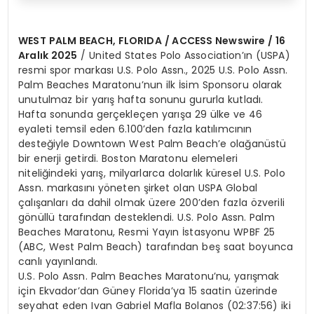
WEST PALM BEACH, FLORIDA / ACCESS Newswire / 16
Aralık 2025
/ United States Polo Association’ın (USPA)
resmi spor markası U.S. Polo Assn., 2025 U.S. Polo Assn.
Palm Beaches Maratonu’nun ilk İsim Sponsoru olarak
unutulmaz bir yarış hafta sonunu gururla kutladı.
Hafta sonunda gerçekleçen yarışa 29 ülke ve 46
eyaleti temsil eden 6.100’den fazla katılımcının
desteğiyle Downtown West Palm Beach’e olağanüstü
bir enerji getirdi. Boston Maratonu elemeleri
niteliğindeki yarış, milyarlarca dolarlık küresel U.S. Polo
Assn. markasını yöneten şirket olan USPA Global
çalışanları da dahil olmak üzere 200’den fazla özverili
gönüllü tarafından desteklendi. U.S. Polo Assn. Palm
Beaches Maratonu, Resmi Yayın İstasyonu WPBF 25
(ABC, West Palm Beach) tarafından beş saat boyunca
canlı yayınlandı.
U.S. Polo Assn. Palm Beaches Maratonu’nu, yarışmak
için Ekvador’dan Güney Florida’ya 15 saatin üzerinde
seyahat eden Ivan Gabriel Mafla Bolanos (02:37:56) iki