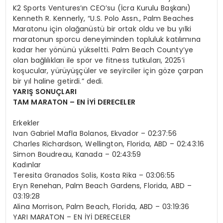
K2 Sports Ventures’ın CEO’su (İcra Kurulu Başkanı)
Kenneth R. Kennerly, “U.S. Polo Assn., Palm Beaches
Maratonu için olağanüstü bir ortak oldu ve bu yılki
maratonun sporcu deneyiminden topluluk katılımına
kadar her yönünü yükseltti. Palm Beach County’ye
olan bağlılıkları ile spor ve fitness tutkuları, 2025’i
koşucular, yürüyüşçüler ve seyirciler için göze çarpan
bir yıl haline getirdi.” dedi.
YARIŞ SONUÇLARI
TAM MARATON – EN İYİ DERECELER
Erkekler
Ivan Gabriel Mafla Bolanos, Ekvador – 02:37:56
Charles Richardson, Wellington, Florida, ABD – 02:43:16
Simon Boudreau, Kanada – 02:43:59
Kadınlar
Teresita Granados Solis, Kosta Rika – 03:06:55
Eryn Renehan, Palm Beach Gardens, Florida, ABD –
03:19:28
Alina Morrison, Palm Beach, Florida, ABD – 03:19:36
YARI MARATON – EN İYİ DERECELER