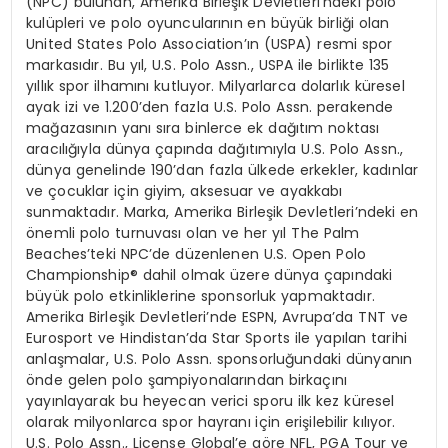
(NPC) bulunan, Amerika Birleşik Devletleri’ndeki polo
kulüpleri ve polo oyuncularının en büyük birliği olan
United States Polo Association’ın (USPA) resmi spor
markasıdır. Bu yıl, U.S. Polo Assn., USPA ile birlikte 135
yıllık spor ilhamını kutluyor. Milyarlarca dolarlık küresel
ayak izi ve 1.200’den fazla U.S. Polo Assn. perakende
mağazasının yanı sıra binlerce ek dağıtım noktası
aracılığıyla dünya çapında dağıtımıyla U.S. Polo Assn.,
dünya genelinde 190’dan fazla ülkede erkekler, kadınlar
ve çocuklar için giyim, aksesuar ve ayakkabı
sunmaktadır. Marka, Amerika Birleşik Devletleri’ndeki en
önemli polo turnuvası olan ve her yıl The Palm
Beaches’teki NPC’de düzenlenen U.S. Open Polo
Championship® dahil olmak üzere dünya çapındaki
büyük polo etkinliklerine sponsorluk yapmaktadır.
Amerika Birleşik Devletleri’nde ESPN, Avrupa’da TNT ve
Eurosport ve Hindistan’da Star Sports ile yapılan tarihi
anlaşmalar, U.S. Polo Assn. sponsorluğundaki dünyanın
önde gelen polo şampiyonalarından birkaçını
yayınlayarak bu heyecan verici sporu ilk kez küresel
olarak milyonlarca spor hayranı için erişilebilir kılıyor.
U.S. Polo Assn., License Global’e göre NFL, PGA Tour ve