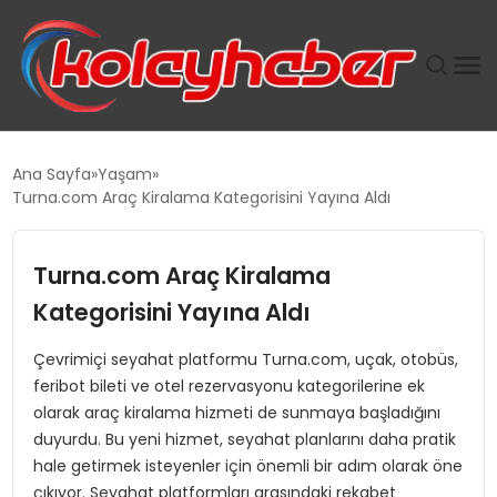
PLUS İNSAN KAYAKLARI
Ana Sayfa
Yaşam
Turna.com Araç Kiralama Kategorisini Yayına Aldı
SUWEN’IN İSTIHDAM MODELI EKONOMIDE KADIN
GÜCÜNÜBÜYÜTÜYOR
Turna.com Araç Kiralama
TANYER YAPI ZEMIN MÜHENDISLIĞINDE HEDEF
Kategorisini Yayına Aldı
BÜYÜTTÜ
Çevrimiçi seyahat platformu Turna.com, uçak, otobüs,
feribot bileti ve otel rezervasyonu kategorilerine ek
TOROSLAR’DA PAZAR GERGİNLİĞİ!
olarak araç kiralama hizmeti de sunmaya başladığını
duyurdu. Bu yeni hizmet, seyahat planlarını daha pratik
hale getirmek isteyenler için önemli bir adım olarak öne
çıkıyor. Seyahat platformları arasındaki rekabet