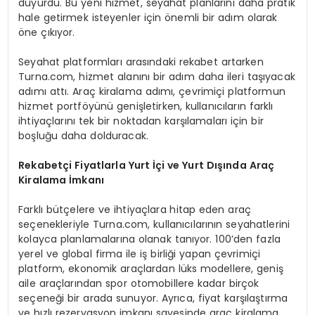
duyurdu. Bu yeni hizmet, seyahat planlarını daha pratik
hale getirmek isteyenler için önemli bir adım olarak
öne çıkıyor.
Seyahat platformları arasındaki rekabet artarken
Turna.com, hizmet alanını bir adım daha ileri taşıyacak
adımı attı. Araç kiralama adımı, çevrimiçi platformun
hizmet portföyünü genişletirken, kullanıcıların farklı
ihtiyaçlarını tek bir noktadan karşılamaları için bir
boşluğu daha dolduracak.
Rekabetçi Fiyatlarla Yurt İçi ve Yurt Dışında Araç
Kiralama İmkanı
Farklı bütçelere ve ihtiyaçlara hitap eden araç
seçenekleriyle Turna.com, kullanıcılarının seyahatlerini
kolayca planlamalarına olanak tanıyor. 100’den fazla
yerel ve global firma ile iş birliği yapan çevrimiçi
platform, ekonomik araçlardan lüks modellere, geniş
aile araçlarından spor otomobillere kadar birçok
seçeneği bir arada sunuyor. Ayrıca, fiyat karşılaştırma
ve hızlı rezervasyon imkanı sayesinde araç kiralama