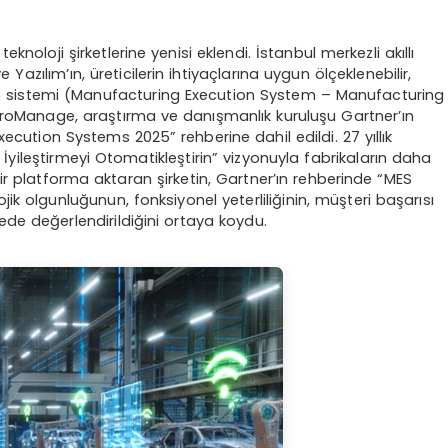
eknoloji şirketlerine yenisi eklendi. İstanbul merkezli akıllı
zılım’ın, üreticilerin ihtiyaçlarına uygun ölçeklenebilir,
 sistemi (Manufacturing Execution System – Manufacturing
anage, araştırma ve danışmanlık kuruluşu Gartner’ın
ecution Systems 2025” rehberine dahil edildi. 27 yıllık
İyileştirmeyi Otomatikleştirin” vizyonuyla fabrikaların daha
bir platforma aktaran şirketin, Gartner’ın rehberinde “MES
jik olgunluğunun, fonksiyonel yeterliliğinin, müşteri başarısı
ede değerlendirildiğini ortaya koydu.