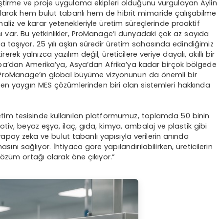
iştirme ve proje uygulama ekipleri olduğunu vurgulayan Aylin
larak hem bulut tabanlı hem de hibrit mimaride çalışabilme
aliz ve karar yetenekleriyle üretim süreçlerinde proaktif
ı var. Bu yetkinlikler, ProManage’i dünyadaki çok az sayıda
 taşıyor. 25 yılı aşkın süredir üretim sahasında edindiğimiz
tirerek yalnızca yazılım değil, üreticilere veriye dayalı, akıllı bir
pa’dan Amerika’ya, Asya’dan Afrika’ya kadar birçok bölgede
n, ProManage’ın global büyüme vizyonunun da önemli bir
en yaygın MES çözümlerinden biri olan sistemleri hakkında
retim tesisinde kullanılan platformumuz, toplamda 50 binin
tiv, beyaz eşya, ilaç, gıda, kimya, ambalaj ve plastik gibi
, yapay zeka ve bulut tabanlı yapısıyla verilerin anında
ını sağlıyor. İhtiyaca göre yapılandırılabilirken, üreticilerin
çözüm ortağı olarak öne çıkıyor.”