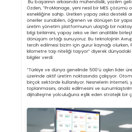
Bu başarının arkasında mühendislik, yazılım gel
Özden, “ProManage, yeni nesil bir MES çözümü o
esnekliğine sahip. Üretken yapay zeka destekli an
öneriler sunabilen, öğrenen ve dönüşen bir yapıs
üretim yönetim platformunun ulaştığı bir noktaya
bilgi birikimini, yapay zeka ve ileri analitikle birleş
dönüşüm ortağı sunuyoruz. Bu teknolojinin Avru
tercih edilmesi bizim için gurur kaynağı olurke
kilometre taşı niteliği taşıyor” diyerek
dünyadaki 
bilgiler verdi:
“Türkiye ve dünya genelinde 500’ü aşkın lider ü
üzerinde aktif üretim noktasında çalışıyor. Otomo
birçok sektörde kullanılıyor. Nesnelerin interneti
toplanmasını, analiz edilmesini ve sunumlaştırılmas
dijitalleşme yolculuğuna eşlik eden stratejik bir 