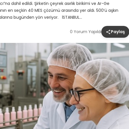
a dahil edildi. Şirketin çeyrek asırlık birikimi ve Ar-Ge
anın en seçkin 40 MES çözümü arasında yer aldı. 500’ü aşkın
kalarına bugünden yön veriyor. İSTANBUL…
0 Yorum Yapıldı
Paylaş