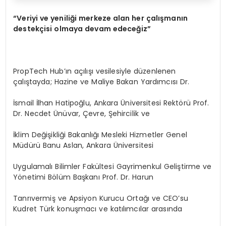
“
Veriyi ve yeniliği merkeze alan her çalışmanın
destekçisi olmaya devam edeceğ
iz
”
PropTech Hub’ın açılışı vesilesiyle düzenlenen
çalıştayda; Hazine ve Maliye Bakan Yardımcısı Dr.
İsmail İlhan Hatipoğlu, Ankara Üniversitesi Rektörü Prof.
Dr. Necdet Ünüvar, Çevre, Şehircilik ve
İklim Değişikliği Bakanlığı Mesleki Hizmetler Genel
Müdürü Banu Aslan, Ankara Üniversitesi
Uygulamalı Bilimler Fakültesi Gayrimenkul Geliştirme ve
Yönetimi Bölüm Başkanı Prof. Dr. Harun
Tanrıvermiş ve Apsiyon Kurucu Ortağı ve CEO’su
Kudret Türk konuşmacı ve katılımcılar arasında