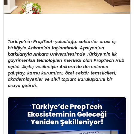
Türkiye
’
nin PropTech
yolculuğu,
sekt
ö
rler
arası
iş
birliğiyle
Ankara
’
da
taçlandırıldı.
Apsiyon
’
un
katkılarıyla
Ankara
Ü
niversitesi
’
nde
Türkiye
’
nin ilk
gayrimenkul teknolojileri merkezi olan PropTech Hub
a
çıldı.
Açılış
vesilesiyle
Ankara
’
da d
üzenlenen
çalış
tay, kamu
kurumları,
ö
zel sekt
ö
r temsilcileri,
akademisyenler ve sivil toplum
kuruluşlarını
bir
araya getirdi.