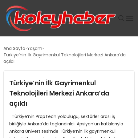
PLUS İNSAN KAYAKLARI
Ana Sayfa
Yaşam
Türkiye’nin İlk Gayrimenkul Teknolojileri Merkezi Ankara’da
SUWEN’IN İSTIHDAM MODELI EKONOMIDE KADIN
açıldı
GÜCÜNÜBÜYÜTÜYOR
Türkiye’nin İlk Gayrimenkul
TANYER YAPI ZEMIN MÜHENDISLIĞINDE HEDEF
BÜYÜTTÜ
Teknolojileri Merkezi Ankara’da
açıldı
TOROSLAR’DA PAZAR GERGİNLİĞİ!
Türkiye’nin PropTech yolculuğu, sektörler arası iş
birliğiyle Ankara’da taçlandırıldı. Apsiyon’un katkılarıyla
Ankara Üniversitesi’nde Türkiye’nin ilk gayrimenkul