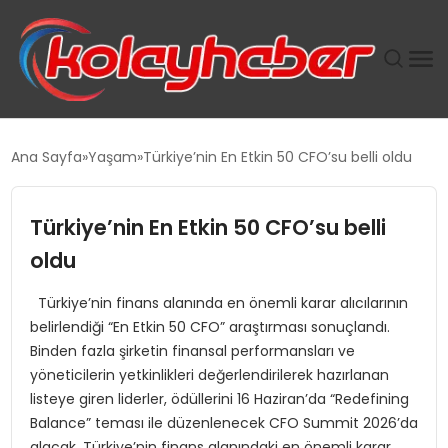
PLUS İNSAN KAYAKLARI
Ana Sayfa
Yaşam
Türkiye’nin En Etkin 50 CFO’su belli oldu
SUWEN’IN İSTIHDAM MODELI EKONOMIDE KADIN
GÜCÜNÜBÜYÜTÜYOR
Türkiye’nin En Etkin 50 CFO’su belli
oldu
TANYER YAPI ZEMIN MÜHENDISLIĞINDE HEDEF
BÜYÜTTÜ
Türkiye’nin finans alanında en önemli karar alıcılarının
belirlendiği “En Etkin 50 CFO” araştırması sonuçlandı.
TOROSLAR’DA PAZAR GERGİNLİĞİ!
Binden fazla şirketin finansal performansları ve
yöneticilerin yetkinlikleri değerlendirilerek hazırlanan
listeye giren liderler, ödüllerini 16 Haziran’da “Redefining
Balance” teması ile düzenlenecek CFO Summit 2026’da
alacak. Türkiye’nin finans alanındaki en önemli karar