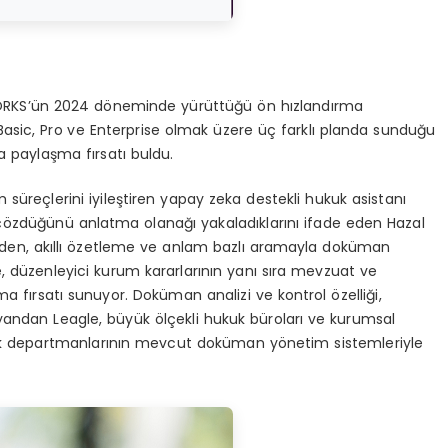
KWORKS’ün 2024 döneminde yürüttüğü ön hızlandırma
 Basic, Pro ve Enterprise olmak üzere üç farklı planda sunduğu
 paylaşma fırsatı buldu.
süreçlerini iyileştiren yapay zeka destekli hukuk asistanı
sıl çözdüğünü anlatma olanağı yakaladıklarını ifade eden Hazal
eden, akıllı özetleme ve anlam bazlı aramayla doküman
, düzenleyici kurum kararlarının yanı sıra mevzuat ve
ma fırsatı sunuyor. Doküman analizi ve kontrol özelliği,
 yandan Leagle, büyük ölçekli hukuk büroları ve kurumsal
kuk departmanlarının mevcut doküman yönetim sistemleriyle