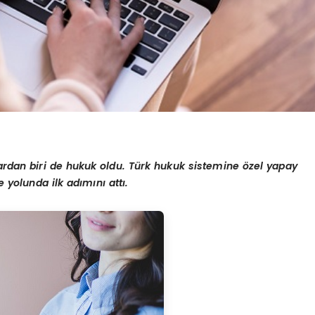
ardan biri de hukuk oldu. Türk hukuk sistemine
ö
zel yapay
me yolunda ilk adımını
att
ı.