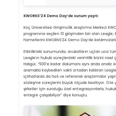
KWORKS
’
24 Demo Day
’de sunum yaptı
Koç Üniversitesi Girişimcilik Araştırma Merkezi 
programına seçilen 13 girişimden biri olan Leagle;
hizmetlerini KWORKS’24 Demo Day’de katılımcılarla
Etkinlikteki sunumunda, avukatların uçtan uca tüm 
Leagle’ın hukuki süreçlerdeki verimlilik krizini na
Halıgür, “500’e kadar dokümanı aynı anda analiz 
aramakla kaybedilen vakti ortadan kaldıran Leagle
içtihatlarda da hızlı ve referanslı araştırmalar yap
sözleşme süreçlerini büyük ölçüde kısaltıyor. Öte
şirketler için sunduğu özel entegrasyonlarla, hu
entegre çalışabiliyor” diye konuştu.