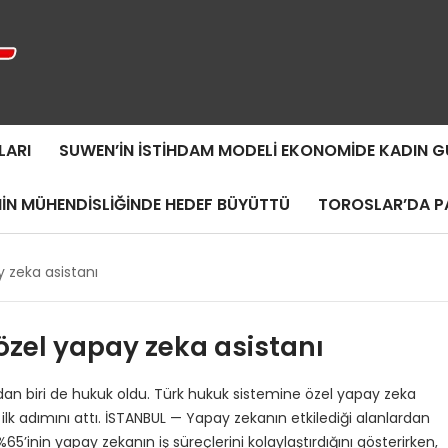
LARI
SUWEN’IN İSTIHDAM MODELI EKONOMIDE KADIN
MIN MÜHENDISLIĞINDE HEDEF BÜYÜTTÜ
TOROSLAR’DA PA
y zeka asistanı
özel yapay zeka asistanı
an biri de hukuk oldu. Türk hukuk sistemine özel yapay zeka
 ilk adımını attı. İSTANBUL — Yapay zekanın etkilediği alanlardan
%65’inin yapay zekanın iş süreçlerini kolaylaştırdığını gösterirken,