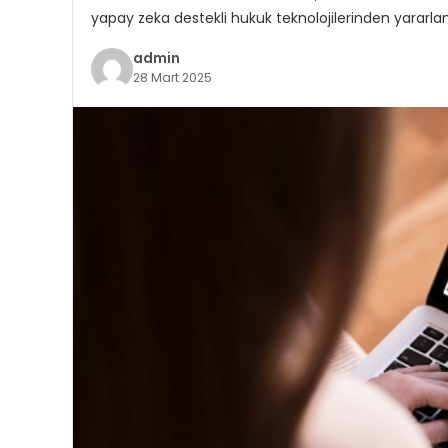
yapay zeka destekli hukuk teknolojilerinden yararla
admin
28 Mart 2025