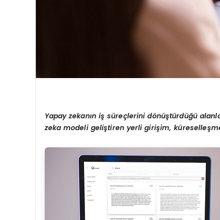
Yapay zekanın iş süreçlerini d
ö
nüştürdüğü alanl
zeka modeli geliştiren yerli girişim, küreselleş