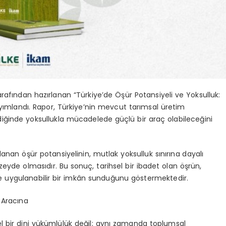
arafından hazırlanan “Türkiye’de Öşür Potansiyeli ve Yoksulluk:
ayımlandı. Rapor, Türkiye’nin mevcut tarımsal üretim
diğinde yoksullukla mücadelede güçlü bir araç olabileceğini
anan öşür potansiyelinin, mutlak yoksulluk sınırına dayalı
eyde olmasıdır. Bu sonuç, tarihsel bir ibadet olan öşrün,
e uygulanabilir bir imkân sunduğunu göstermektedir.
 Aracına
sel bir dini yükümlülük değil; aynı zamanda toplumsal