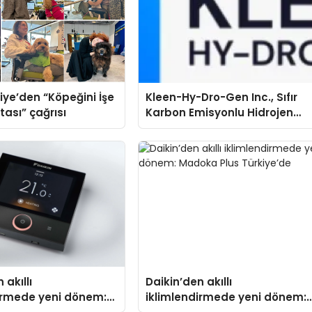
iye’den “Köpeğini İşe
Kleen-Hy-Dro-Gen Inc., Sıfır
tası” çağrısı
Karbon Emisyonlu Hidrojen
Isıtma Teknolojisinde ISO ve
TSSA Düzenleyici Onaylarını
Aldı
 akıllı
Daikin’den akıllı
irmede yeni dönem:
iklimlendirmede yeni dönem: