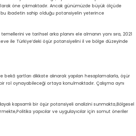
olarak öne çıkmaktadır. Ancak günümüzde büyük ölçüde
n bu ibadetin sahip olduğu potansiyelin yeterince
temellerini ve tarihsel arka planını ele almanın yanı sıra, 2021
rçeve ile Türkiye’deki öşür potansiyelini il ve bölge düzeyinde
ve
bekâ
şartları dikkate alınarak yapılan hesaplamalarla, öşür
 bir rol oynayabileceği ortaya konulmaktadır. Çalışma aynı
ayalı kapsamlı bir öşür potansiyeli analizini
sunmakta,Bölgesel
irmekte,Politika
yapıcılar ve uygulayıcılar için somut öneriler
i