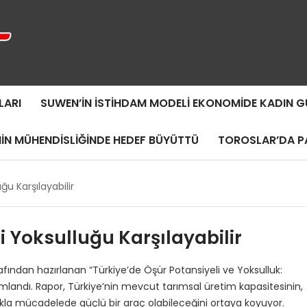
LARI
SUWEN’IN İSTIHDAM MODELI EKONOMIDE KADIN
MIN MÜHENDISLIĞINDE HEDEF BÜYÜTTÜ
TOROSLAR’DA PA
ğu Karşılayabilir
i Yoksulluğu Karşılayabilir
rafından hazırlanan “Türkiye’de Öşür Potansiyeli ve Yoksulluk:
ımlandı. Rapor, Türkiye’nin mevcut tarımsal üretim kapasitesinin,
kla mücadelede güçlü bir araç olabileceğini ortaya koyuyor.