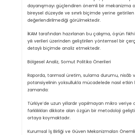
dayanışmayı güçlendiren önemli bir mekanizma 
bireysel düzeyde ve sınırlı biçimde yerine getirile
değerlendirilmediği görülmektedir.
İKAM tarafından hazırlanan bu çalışma, öşrün fıkhi 
yılı verileri üzerinden geliştirilen yöntemsel bir çe
detaylı biçimde analiz etmektedir.
Bölgesel Analiz, Somut Politika Önerileri
Raporda, tarımsal üretim, sulama durumu,
nisâb
potansiyelinin yoksullukla mücadelede nasıl etkin
zamanda:
Türkiye’de uzun yıllardır yapılmayan mikro veriye d
farklılıkları dikkate alan özgün bir metodoloji
gelişt
ortaya koymaktadır.
Kurumsal İş Birliği ve Güven Mekanizmaları Öneml