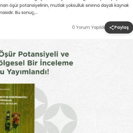
nan öşür potansiyelinin, mutlak yoksulluk sınırına dayalı kaynak
masıdır. Bu sonuç,…
0 Yorum Yapıldı
Paylaş