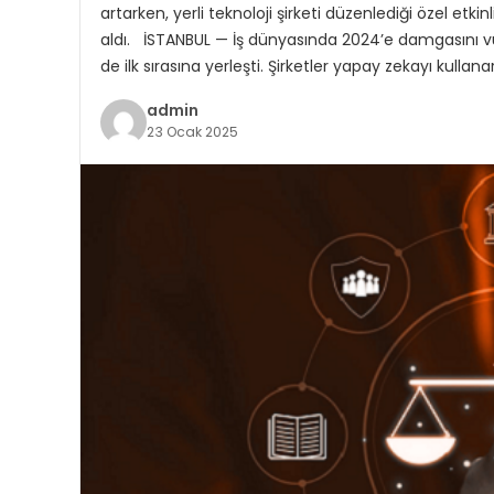
artarken, yerli teknoloji şirketi düzenlediği özel etkinl
aldı. İSTANBUL — İş dünyasında 2024’e damgasını v
de ilk sırasına yerleşti. Şirketler yapay zekayı kullan
admin
23 Ocak 2025