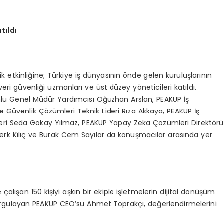
tıldı
 etkinliğine; Türkiye iş dünyasının önde gelen kuruluşlarının
ri güvenliği uzmanları ve üst düzey yöneticileri katıldı.
umlu Genel Müdür Yardımcısı Oğuzhan Arslan, PEAKUP İş
e Güvenlik Çözümleri Teknik Lideri Rıza Akkaya, PEAKUP İş
ri Seda Gökay Yılmaz, PEAKUP Yapay Zeka Çözümleri Direktör
rk Kılıç ve Burak Cem Sayılar da konuşmacılar arasında yer
çalışan 150 kişiyi aşkın bir ekiple işletmelerin dijital dönüşüm
vurgulayan PEAKUP CEO’su Ahmet Toprakçı, değerlendirmelerini