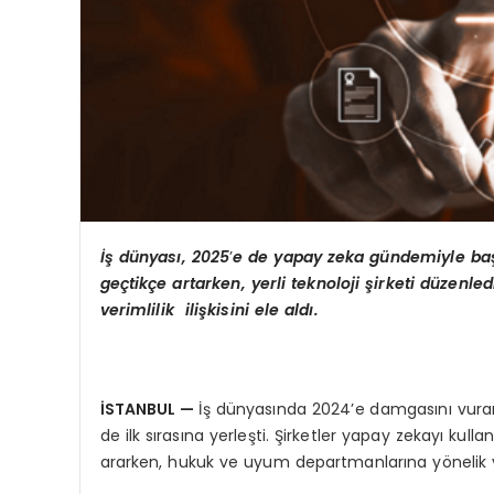
İş dünyası, 2025
’
e de yapay zeka gündemiyle başl
ge
çtikçe artarken, yerli teknoloji şirketi düzenle
verimlilik ilişkisini ele aldı.
İSTANBUL
—
İş dünyasında 2024’e damgasını vura
de ilk sırasına yerleşti. Şirketler yapay zekayı kul
ararken, hukuk ve uyum departmanlarına yönelik y