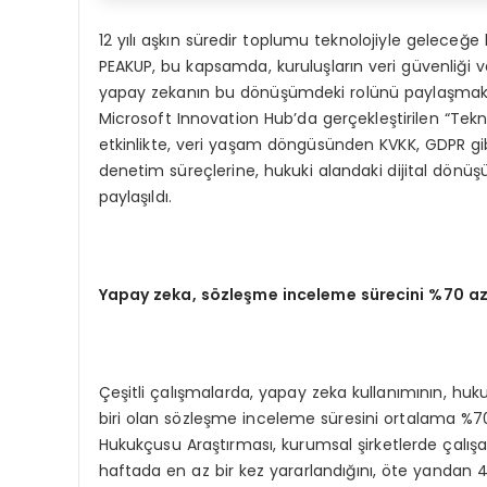
12 yılı aşkın süredir toplumu teknolojiyle geleceğe 
PEAKUP, bu kapsamda, kuruluşların veri güvenliği v
yapay zekanın bu dönüşümdeki rolünü paylaşmak ama
Microsoft Innovation Hub’da gerçekleştirilen “Tekno
etkinlikte, veri yaşam döngüsünden KVKK, GDPR g
denetim süreçlerine, hukuki alandaki dijital dönüş
paylaşıldı.
Yapay zeka, s
ö
zleşme inceleme sürecini %70 az
Çeşitli çalışmalarda, yapay zeka kullanımının, h
biri olan sözleşme inceleme süresini ortalama %70
Hukukçusu Araştırması, kurumsal şirketlerde çalı
haftada en az bir kez yararlandığını, öte yandan 