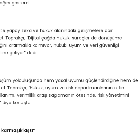
ağını gösterdi.
likte yapay zeka ve hukuk alanındaki gelişmelere dair
t Toprakçı, “Dijital çağda hukuki süreçler de dönüşüme
iğini artırmakla kalmıyor, hukuki uyum ve veri güvenliği
ine geliyor” dedi.
 dönüşüm yolculuğunda hem yasal uyumu güçlendirdiğine hem de
t Toprakçı, “Hukuk, uyum ve risk departmanlarının rutin
lanımı, verimlilik artışı sağlamanın ötesinde, risk yönetimini
r” diye konuştu.
 karmaşıklaştı”