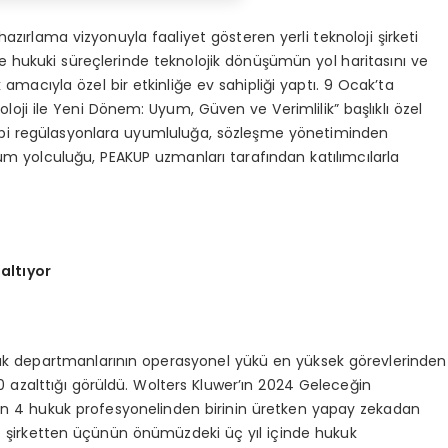
hazırlama vizyonuyla faaliyet gösteren yerli teknoloji şirketi
e hukuki süreçlerinde teknolojik dönüşümün yol haritasını ve
cıyla özel bir etkinliğe ev sahipliği yaptı. 9 Ocak’ta
loji ile Yeni Dönem: Uyum, Güven ve Verimlilik” başlıklı özel
ibi regülasyonlara uyumluluğa, sözleşme yönetiminden
üm yolculuğu, PEAKUP uzmanları tarafından katılımcılarla
altıyor
ukuk departmanlarının operasyonel yükü en yüksek görevlerinden
 azalttığı görüldü. Wolters Kluwer’ın 2024 Geleceğin
şan 4 hukuk profesyonelinden birinin üretken yapay zekadan
4 şirketten üçünün önümüzdeki üç yıl içinde hukuk