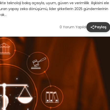
ikte teknoloji bakış açısıyla, uyum, güven ve verimlilik ilişkisini ele
uran yapay zeka dönüşümü, lider şirketlerin 2025 gündemlerinin
arak…
0 Yorum Yapıldı
Paylaş