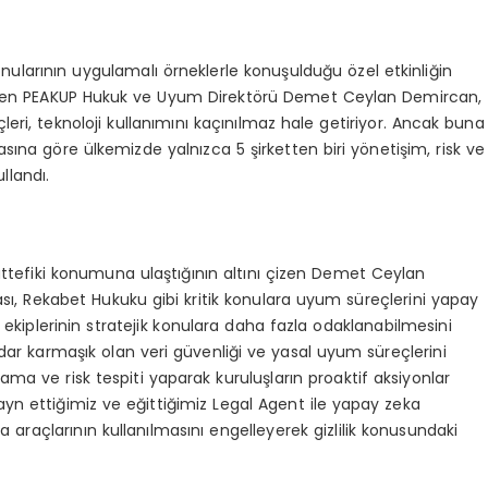
larının uygulamalı örneklerle konuşulduğu özel etkinliğin
tiren PEAKUP Hukuk ve Uyum Direktörü Demet Ceylan Demircan,
ri, teknoloji kullanımını kaçınılmaz hale getiriyor. Ancak buna
sına göre ülkemizde yalnızca 5 şirketten biri yönetişim, risk ve
llandı.
ttefiki konumuna ulaştığının altını çizen Demet Ceylan
ası, Rekabet Hukuku gibi kritik konulara uyum süreçlerini yapay
ekiplerinin stratejik konulara daha fazla odaklanabilmesini
ar karmaşık olan veri güvenliği ve yasal uyum süreçlerini
rlama ve risk tespiti yaparak kuruluşların proaktif aksiyonlar
n ettiğimiz ve eğittiğimiz Legal Agent ile yapay zeka
a araçlarının kullanılmasını engelleyerek gizlilik konusundaki