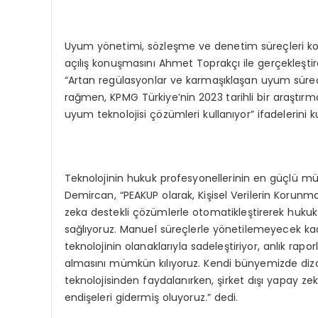
Uyum yönetimi, sözleşme ve denetim süreçleri konu
açılış konuşmasını Ahmet Toprakçı ile gerçekleş
“Artan regülasyonlar ve karmaşıklaşan uyum süreçle
rağmen, KPMG Türkiye’nin 2023 tarihli bir araştırma
uyum teknolojisi çözümleri kullanıyor” ifadelerini ku
Teknolojinin hukuk profesyonellerinin en güçlü mü
Demircan, “PEAKUP olarak, Kişisel Verilerin Korunm
zeka destekli çözümlerle otomatikleştirerek hukuk 
sağlıyoruz. Manuel süreçlerle yönetilemeyecek kad
teknolojinin olanaklarıyla sadeleştiriyor, anlık rapo
almasını mümkün kılıyoruz. Kendi bünyemizde dizay
teknolojisinden faydalanırken, şirket dışı yapay zek
endişeleri gidermiş oluyoruz.” dedi.