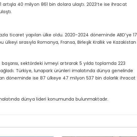
,1 artışla 40 milyon 861 bin dolara ulaştı. 2023’te ise ihracat
laştı.
 fazla ticaret yapılan ülke oldu. 2020-2024 döneminde ABD’ye 17
bu ülkeyi sırasıyla Romanya, Fransa, Birleşik Krallık ve Kazakistan
 başarısı, sektördeki ivmeyi artırarak 5 yılda toplamda 223
sağladı. Türkiye, lunapark ürünleri imalatında dünya genelinde
ziran döneminde ise 87 ülkeye 47 milyon 537 bin dolarlık ihracat
 imalatında dünya lideri konumunda bulunmaktadır.