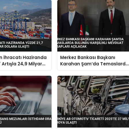
in İhracatı Haziranda
Merkez Bankası Başkanı
 Artışla 24,9 Milyar
Karahan Şam’da Temaslarda
aştı
Bulundu Karşılıklı Mevduat
Hesapları Açılacak