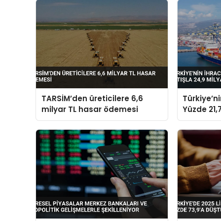
TARSİM’den üreticilere 6,6
Türkiye’n
milyar TL hasar ödemesi
Yüzde 21,7
Dolara Ul