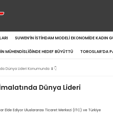
LARI
SUWEN’IN İSTIHDAM MODELI EKONOMIDE KADIN
MIN MÜHENDISLIĞINDE HEDEF BÜYÜTTÜ
TOROSLAR’DA PA
ında Dünya Lideri Konumunda ⏬👇
 İmalatında Dünya Lideri
ar Elde Ediyor Uluslararası Ticaret Merkezi (ITC) ve Türkiye