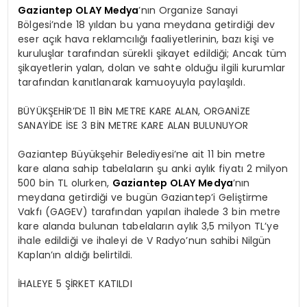
Gaziantep OLAY Medya
’nın Organize Sanayi
Bölgesi’nde 18 yıldan bu yana meydana getirdiği dev
eser açık hava reklamcılığı faaliyetlerinin, bazı kişi ve
kuruluşlar tarafından sürekli şikayet edildiği; Ancak tüm
şikayetlerin yalan, dolan ve sahte olduğu ilgili kurumlar
tarafından kanıtlanarak kamuoyuyla paylaşıldı.
BÜYÜKŞEHİR’DE 11 BİN METRE KARE ALAN, ORGANİZE
SANAYİDE İSE 3 BİN METRE KARE ALAN BULUNUYOR
Gaziantep Büyükşehir Belediyesi’ne ait 11 bin metre
kare alana sahip tabelaların şu anki aylık fiyatı 2 milyon
500 bin TL olurken,
Gaziantep OLAY Medya
’nın
meydana getirdiği ve bugün Gaziantep’i Geliştirme
Vakfı (GAGEV) tarafından yapılan ihalede 3 bin metre
kare alanda bulunan tabelaların aylık 3,5 milyon TL’ye
ihale edildiği ve ihaleyi de V Radyo’nun sahibi Nilgün
Kaplan’ın aldığı belirtildi.
İHALEYE 5 ŞİRKET KATILDI