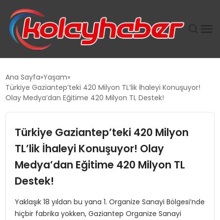
PLUS İNSAN KAYAKLARI
Ana Sayfa
Yaşam
Türkiye Gaziantep’teki 420 Milyon TL’lik İhaleyi Konuşuyor!
SUWEN’IN İSTIHDAM MODELI EKONOMIDE KADIN
Olay Medya’dan Eğitime 420 Milyon TL Destek!
GÜCÜNÜBÜYÜTÜYOR
Türkiye Gaziantep’teki 420 Milyon
TANYER YAPI ZEMIN MÜHENDISLIĞINDE HEDEF
BÜYÜTTÜ
TL’lik İhaleyi Konuşuyor! Olay
Medya’dan Eğitime 420 Milyon TL
TOROSLAR’DA PAZAR GERGİNLİĞİ!
Destek!
Yaklaşık 18 yıldan bu yana 1. Organize Sanayi Bölgesi’nde
hiçbir fabrika yokken, Gaziantep Organize Sanayi