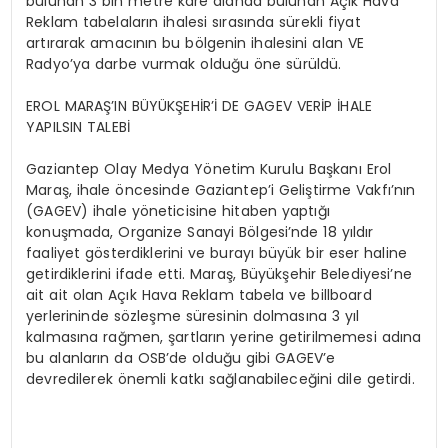
bulunan 3 bin metre kare alanda bulunan Açık Hava
Reklam tabelaların ihalesi sırasında sürekli fiyat
artırarak amacının bu bölgenin ihalesini alan VE
Radyo’ya darbe vurmak olduğu öne sürüldü.
EROL MARAŞ’IN BÜYÜKŞEHİR’İ DE GAGEV VERİP İHALE
YAPILSIN TALEBİ
Gaziantep Olay Medya Yönetim Kurulu Başkanı Erol
Maraş, ihale öncesinde Gaziantep’i Geliştirme Vakfı’nın
(GAGEV) ihale yöneticisine hitaben yaptığı
konuşmada, Organize Sanayi Bölgesi’nde 18 yıldır
faaliyet gösterdiklerini ve burayı büyük bir eser haline
getirdiklerini ifade etti. Maraş, Büyükşehir Belediyesi’ne
ait ait olan Açık Hava Reklam tabela ve billboard
yerlerininde sözleşme süresinin dolmasına 3 yıl
kalmasına rağmen, şartların yerine getirilmemesi adına
bu alanların da OSB’de olduğu gibi GAGEV’e
devredilerek önemli katkı sağlanabileceğini dile getirdi.