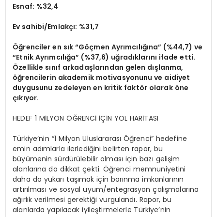
Esnaf:
%32,4
Ev sahibi/Emlakçı:
%31,7
Öğrenciler en sık “Göçmen Ayrımcılığına” (%44,7) ve
“Etnik Ayrımcılığa” (%37,6) uğradıklarını ifade etti.
Özellikle sınıf arkadaşlarından gelen dışlanma,
öğrencilerin akademik motivasyonunu ve aidiyet
duygusunu zedeleyen en kritik faktör olarak öne
çıkıyor.
HEDEF 1 MİLYON ÖĞRENCİ İÇİN YOL HARİTASI
Türkiye’nin “1 Milyon Uluslararası Öğrenci” hedefine
emin adımlarla ilerlediğini belirten rapor, bu
büyümenin sürdürülebilir olması için bazı gelişim
alanlarına da dikkat çekti. Öğrenci memnuniyetini
daha da yukarı taşımak için barınma imkanlarının
artırılması ve sosyal uyum/entegrasyon çalışmalarına
ağırlık verilmesi gerektiği vurgulandı. Rapor, bu
alanlarda yapılacak iyileştirmelerle Türkiye’nin