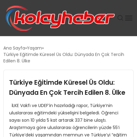
PLUS İNSAN KAYAKLARI
Ana Sayfa
Yaşam
Türkiye Eğitimde Küresel Üs Oldu: Dünyada En Çok Tercih
SUWEN’IN İSTIHDAM MODELI EKONOMIDE KADIN
Edilen 8. Ülke
GÜCÜNÜBÜYÜTÜYOR
Türkiye Eğitimde Küresel Üs Oldu:
TANYER YAPI ZEMIN MÜHENDISLIĞINDE HEDEF
BÜYÜTTÜ
Dünyada En Çok Tercih Edilen 8. Ülke
İLKE Vakfı ve UDEF’in hazırladığı rapor, Türkiye’nin
TOROSLAR’DA PAZAR GERGİNLİĞİ!
uluslararası eğitimdeki yükselişini belgeledi. Öğrenci
sayısı son 10 yılda 5 kat artarak 337 bine ulaştı.
Araştırmaya göre uluslararası öğrencilerin yüzde 55’i
Türkiye’deki yaşamından memnun ve Türkiye’yi “eğitim