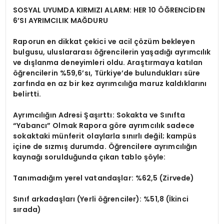
SOSYAL UYUMDA KIRMIZI ALARM: HER 10 ÖĞRENCİDEN
6’SI AYRIMCILIK MAĞDURU
Raporun en dikkat çekici ve acil çözüm bekleyen
bulgusu, uluslararası öğrencilerin yaşadığı ayrımcılık
ve dışlanma deneyimleri oldu. Araştırmaya katılan
öğrencilerin
%59,6’sı, Türkiye’de bulundukları süre
zarfında en az bir kez ayrımcılığa maruz kaldıklarını
belirtti.
Ayrımcılığın Adresi Şaşırttı: Sokakta ve Sınıfta
“Yabancı” Olmak Rapora göre ayrımcılık sadece
sokaktaki münferit olaylarla sınırlı değil; kampüs
içine de sızmış durumda. Öğrencilere ayrımcılığın
kaynağı sorulduğunda çıkan tablo şöyle:
Tanımadığım yerel vatandaşlar:
%62,5
(Zirvede)
Sınıf arkadaşları (Yerli öğrenciler):
%51,8
(İkinci
sırada)