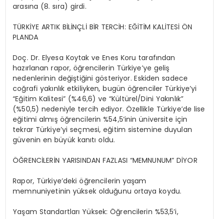
arasına (8. sıra) girdi.
TÜRKİYE ARTIK BİLİNÇLİ BİR TERCİH: EĞİTİM KALİTESİ ÖN
PLANDA
Doç. Dr. Elyesa Koytak ve Enes Koru tarafından
hazırlanan rapor, öğrencilerin Türkiye’ye geliş
nedenlerinin değiştiğini gösteriyor. Eskiden sadece
coğrafi yakınlık etkiliyken, bugün öğrenciler Türkiye’yi
“Eğitim Kalitesi” (%46,6) ve “Kültürel/Dini Yakınlık”
(%50,5) nedeniyle tercih ediyor. Özellikle Türkiye’de lise
eğitimi almış öğrencilerin %54,5’inin üniversite için
tekrar Türkiye’yi seçmesi, eğitim sistemine duyulan
güvenin en büyük kanıtı oldu.
ÖĞRENCİLERİN YARISINDAN FAZLASI “MEMNUNUM” DİYOR
Rapor, Türkiye’deki öğrencilerin yaşam
memnuniyetinin yüksek olduğunu ortaya koydu.
Yaşam Standartları Yüksek: Öğrencilerin %53,5’i,