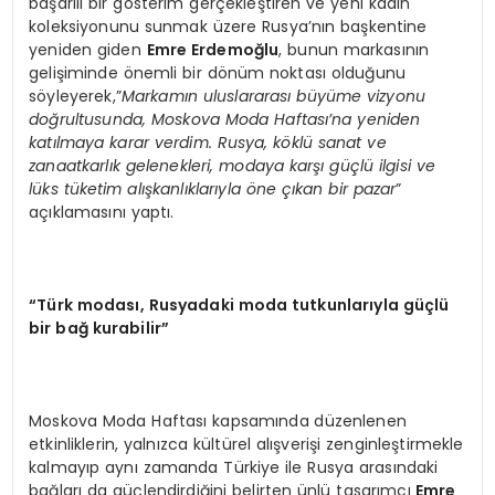
başarılı bir gösterim gerçekleştiren ve yeni kadın
koleksiyonunu sunmak üzere Rusya’nın başkentine
yeniden giden
Emre Erdemoğlu
, bunun markasının
gelişiminde önemli bir dönüm noktası olduğunu
söyleyerek,”
Markamın uluslararası büyüme vizyonu
doğrultusunda, Moskova Moda Haftası’na yeniden
katılmaya karar verdim. Rusya, k
ö
klü sanat ve
zanaatkarlık gelenekleri, modaya karşı güçlü ilgisi ve
lü
ks t
üketim alışkanlıklarıyla
ö
ne çıkan bir pazar
”
açıklamasını yaptı.
“
Türk modası, Rusyadaki moda tutkunlarıyla güçlü
bir bağ kurabilir”
Moskova Moda Haftası kapsamında düzenlenen
etkinliklerin, yalnızca kültürel alışverişi zenginleştirmekle
kalmayıp aynı zamanda Türkiye ile Rusya arasındaki
bağları da güçlendirdiğini belirten ünlü tasarımcı
Emre