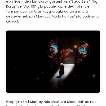
etkinliklerinden biri olarak gösterilirken,”Sakla Beni”, “Üç
Kuruş” ve “Aşk 101” gibi popüler dizilerdeki rolleriyle
tanınan oyuncu Uraz Kaygılaroğlu da tasarımcıyı
desteklemek için Moskova Moda Haftası’nda podyuma
çıkacak.
Geçtiğimiz yıl Mart ayında Moskova Moda Haftası’nda