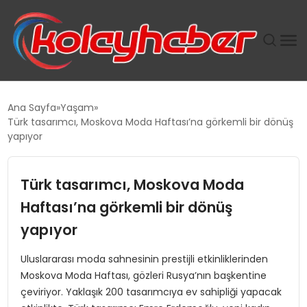
PLUS İNSAN KAYAKLARI
Ana Sayfa
Yaşam
Türk tasarımcı, Moskova Moda Haftası’na görkemli bir dönüş
SUWEN’IN İSTIHDAM MODELI EKONOMIDE KADIN
yapıyor
GÜCÜNÜBÜYÜTÜYOR
Türk tasarımcı, Moskova Moda
TANYER YAPI ZEMIN MÜHENDISLIĞINDE HEDEF
BÜYÜTTÜ
Haftası’na görkemli bir dönüş
yapıyor
TOROSLAR’DA PAZAR GERGİNLİĞİ!
Uluslararası moda sahnesinin prestijli etkinliklerinden
Moskova Moda Haftası, gözleri Rusya’nın başkentine
çeviriyor. Yaklaşık 200 tasarımcıya ev sahipliği yapacak