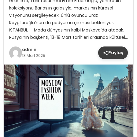
etkinlikte, Türk tasarımcı Emre Erdemoğlu, yeni kadın
koleksiyonu Barlas’ın galasıyla, markasının küresel
vizyonunu sergileyecek. Ünlü oyuncu Uraz
Kaygılaroğlu’nun da podyuma çıkması bekleniyor.
İSTANBUL — Moda dünyasının kalbi Moskova’da atacak.
Rusya’nın başkenti, 13-18 Mart tarihleri arasında kültürel…
admin
Paylaş
13 Mart 2025