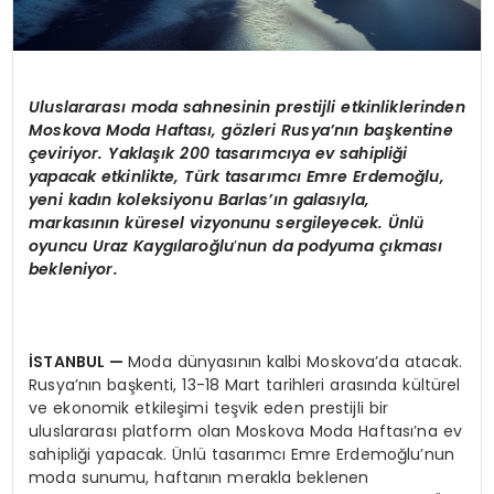
Uluslararası moda sahnesinin prestijli etkinliklerinden
Moskova Moda Haftası, g
ö
zleri Rusya
’
nın başkentine
çeviriyor. Yaklaşık 200 tasarımcıya ev sahipliği
yapacak etkinlikte, Türk tasarımcı Emre Erdemoğlu,
yeni kadın koleksiyonu Barlas’ı
n galas
ıyla,
markasının küresel vizyonunu sergileyecek.
Ü
nlü
oyuncu Uraz Kaygı
laro
ğlu
’
nun da podyuma çıkması
bekleniyor.
İSTANBUL
—
Moda dünyasının kalbi Moskova’da atacak.
Rusya’nın başkenti, 13-18 Mart tarihleri arasında kültürel
ve ekonomik etkileşimi teşvik eden prestijli bir
uluslararası platform olan Moskova Moda Haftası’na ev
sahipliği yapacak. Ünlü tasarımcı Emre Erdemoğlu’nun
moda sunumu, haftanın merakla beklenen