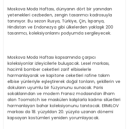
Moskova Moda Haftası, dünyanın dört bir yanından
yetenekleri cezbeden, zengin tasarımcı kadrosuyla
tanınıyor. Bu sezon Rusya, Türkiye, Çin, İspanya,
Hindistan ve Endonezya gibi ülkelerden yaklaşık 200
tasarımcı, koleksiyonlarını podyumda sergileyecek.
Moskova Moda Haftası kapsamında çarpıcı
koleksiyonlar izleyicilerle buluşacak. Lesel markası,
hacimli bomber ceketleri zarif elbiselerle
harmanlayarak ve kapitone ceketleri rafine takım
elbise yünleriyle eşleştirerek doğal tonların, şekillerin ve
dokuların uyumlu bir füzyonunu sunacak. Paris
sokaklarından ve modern Fransız modasından ilham
alan Toomatch ise maskülen kalıplarla kadınsı silüetleri
harmanlayan bahar koleksiyonunu tanıtacak. ERMILOV
markası da 18. yüzyıldan 20. yüzyıla uzanan dönemi
kapsayan kostümleri yeniden yorumlayacak.