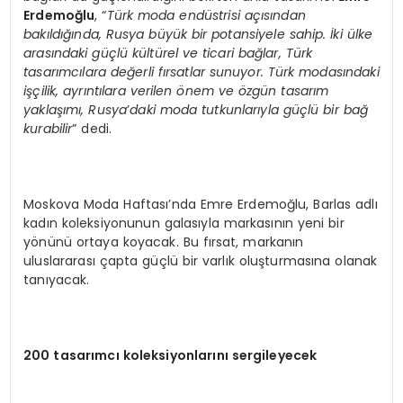
Erdemoğlu
, “
Tü
rk moda end
ü
strisi a
çısından
bakıldığında, Rusya büyük bir potansiyele sahip. İki ülke
arasındaki güçlü kültürel ve ticari bağlar, Türk
tasarımcılara değerli fırsatlar sunuyor. Türk modasındaki
işçilik, ayrıntılara verilen
ö
nem ve
ö
zgün tasarım
yaklaşımı, Rusya
’
daki moda tutkunlarıyla güçlü bir bağ
kurabilir
” dedi.
Moskova Moda Haftası’nda Emre Erdemoğlu, Barlas adlı
kadın koleksiyonunun galasıyla markasının yeni bir
yönünü ortaya koyacak. Bu fırsat, markanın
uluslararası çapta güçlü bir varlık oluşturmasına olanak
tanıyacak.
200 tasarımcı koleksiyonlarını sergileyecek