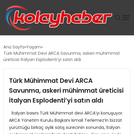
PLUS İNSAN KAYAKLARI
Ana Sayfa
Yaşam
Türk Mühimmat Devi ARCA Savunma, askeri mühimmat
SUWEN’IN İSTIHDAM MODELI EKONOMIDE KADIN
üreticisi İtalyan Esplodenti’yi satın aldı
GÜCÜNÜBÜYÜTÜYOR
Türk Mühimmat Devi ARCA
TANYER YAPI ZEMIN MÜHENDISLIĞINDE HEDEF
BÜYÜTTÜ
Savunma, askeri mühimmat üreticisi
İtalyan Esplodenti’yi satın aldı
TOROSLAR’DA PAZAR GERGİNLİĞİ!
İtalyan basını Türk Mühimmat devi ARCA’yı konuşuyor.
ARCA Yönetim Kurulu Başkanı İsmail Terlemez’in bizzat
yürüttüğü birkaç aylık satış sürecinin sonunda, İtalyan