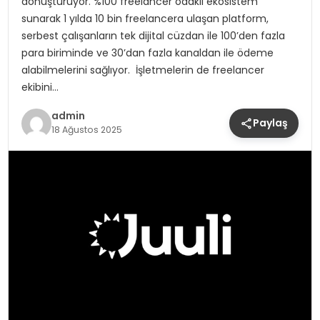
dönüştürüyor. %100 freelancer odaklı ekosistem
sunarak 1 yılda 10 bin freelancera ulaşan platform,
serbest çalışanların tek dijital cüzdan ile 100’den fazla
para biriminde ve 30’dan fazla kanaldan ile ödeme
alabilmelerini sağlıyor. İşletmelerin de freelancer
ekibini…
admin
Paylaş
18 Ağustos 2025