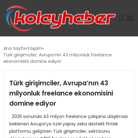
PLUS İNSAN KAYAKLARI
Ana Sayfa
Yaşam
Türk girişimciler, Avrupa’nın 43 milyonluk freelance
SUWEN’IN İSTIHDAM MODELI EKONOMIDE KADIN
ekonomisini domine ediyor
GÜCÜNÜBÜYÜTÜYOR
Türk girişimciler, Avrupa’nın 43
TANYER YAPI ZEMIN MÜHENDISLIĞINDE HEDEF
BÜYÜTTÜ
milyonluk freelance ekonomisini
domine ediyor
TOROSLAR’DA PAZAR GERGİNLİĞİ!
2025 sonunda 43 milyon freelance çalışana ulaşılması
beklenen Avrupa’ya özel yapay zeka destekli fintek
platformu geliştiren Türk girişimciler, sektörünü