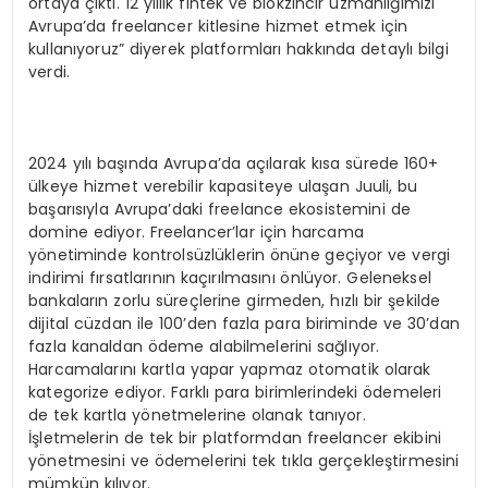
ortaya çıktı. 12 yıllık fintek ve blokzincir uzmanlığımızı
Avrupa’da freelancer kitlesine hizmet etmek için
kullanıyoruz” diyerek platformları hakkında detaylı bilgi
verdi.
2024 yılı başında Avrupa’da açılarak kısa sürede 160+
ülkeye hizmet verebilir kapasiteye ulaşan Juuli, bu
başarısıyla Avrupa’daki freelance ekosistemini de
domine ediyor. Freelancer’lar için harcama
yönetiminde kontrolsüzlüklerin önüne geçiyor ve vergi
indirimi fırsatlarının kaçırılmasını önlüyor. Geleneksel
bankaların zorlu süreçlerine girmeden, hızlı bir şekilde
dijital cüzdan ile 100’den fazla para biriminde ve 30’dan
fazla kanaldan ödeme alabilmelerini sağlıyor.
Harcamalarını kartla yapar yapmaz otomatik olarak
kategorize ediyor. Farklı para birimlerindeki ödemeleri
de tek kartla yönetmelerine olanak tanıyor.
İşletmelerin de tek bir platformdan freelancer ekibini
yönetmesini ve ödemelerini tek tıkla gerçekleştirmesini
mümkün kılıyor.