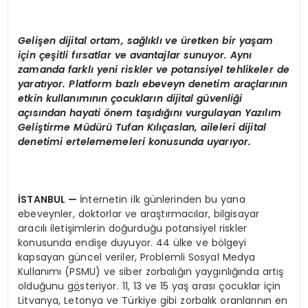
Gelişen dijital ortam, sağlıklı
ve
üretken bir yaşam
için çeşitli fırsatlar ve avantajlar sunuyor. Aynı
zamanda farklı yeni riskler ve potansiyel tehlikeler de
yaratıyor. Platform bazlı ebeveyn denetim araçlarının
etkin kullanımının çocukların dijital güvenliği
açısından hayati
ö
nem taşıdığını vurgulayan Yazılı
m
Geli
ştirme Müdürü Tufan Kılıçaslan, aileleri dijital
denetimi ertelememeleri konusunda uyarıyor.
İSTANBUL
—
İnternetin ilk günlerinden bu yana
ebeveynler, doktorlar ve araştırmacılar, bilgisayar
aracılı iletişimlerin doğurduğu potansiyel riskler
konusunda endişe duyuyor. 44 ülke ve bölgeyi
kapsayan güncel veriler, Problemli Sosyal Medya
Kullanımı (PSMU) ve siber zorbalığın yaygınlığında artış
olduğunu g
ö
steriyor. 11, 13 ve 15 yaş arası çocuklar için
Litvanya, Letonya ve Türkiye gibi zorbalık oranlarının en