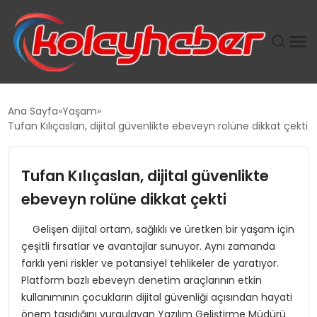
PLUS İNSAN KAYAKLARI
Ana Sayfa
Yaşam
Tufan Kılıçaslan, dijital güvenlikte ebeveyn rolüne dikkat çekti
SUWEN’IN İSTIHDAM MODELI EKONOMIDE KADIN
GÜCÜNÜBÜYÜTÜYOR
Tufan Kılıçaslan, dijital güvenlikte
TANYER YAPI ZEMIN MÜHENDISLIĞINDE HEDEF
ebeveyn rolüne dikkat çekti
BÜYÜTTÜ
Gelişen dijital ortam, sağlıklı ve üretken bir yaşam için
çeşitli fırsatlar ve avantajlar sunuyor. Aynı zamanda
TOROSLAR’DA PAZAR GERGİNLİĞİ!
farklı yeni riskler ve potansiyel tehlikeler de yaratıyor.
Platform bazlı ebeveyn denetim araçlarının etkin
kullanımının çocukların dijital güvenliği açısından hayati
önem taşıdığını vurgulayan Yazılım Geliştirme Müdürü