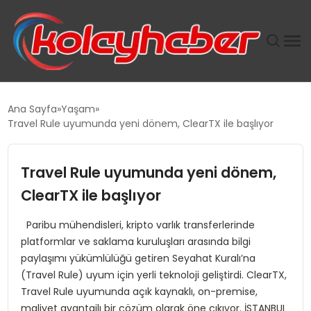
PLUS İNSAN KAYAKLARI
Ana Sayfa
Yaşam
Travel Rule uyumunda yeni dönem, ClearTX ile başlıyor
SUWEN’IN İSTIHDAM MODELI EKONOMIDE KADIN
GÜCÜNÜBÜYÜTÜYOR
Travel Rule uyumunda yeni dönem,
TANYER YAPI ZEMIN MÜHENDISLIĞINDE HEDEF
ClearTX ile başlıyor
BÜYÜTTÜ
Paribu mühendisleri, kripto varlık transferlerinde
platformlar ve saklama kuruluşları arasında bilgi
TOROSLAR’DA PAZAR GERGİNLİĞİ!
paylaşımı yükümlülüğü getiren Seyahat Kuralı’na
(Travel Rule) uyum için yerli teknoloji geliştirdi. ClearTX,
Travel Rule uyumunda açık kaynaklı, on-premise,
maliyet avantajlı bir çözüm olarak öne çıkıyor. İSTANBUL