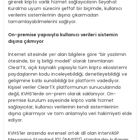
girerek kripto varlık hizmet sağlayıcıların Seyahat
Kuralı’na uyum sürecini şeffaf bir biçimde, kullanıcı
verilerini sistemlerinin dışına çıkarmadan
tamamlayabilmelerini sağlıyor.
On-premise yapısıyla kullanıcı verileri sistemin
dışına çıkmıyor
İnternet sitesinde yer alan bilgilere göre “bir yazılımın
ötesinde, bir iş birliği modeli” olarak tanımlanan
ClearTX, açık kaynaklı yapısıyla tüm kripto ekosistemi
paydaşlarının kodu inceleyebildiği, denetleyebildiği ve
gelişimine katkı sunabildiği bir platform vadediyor.
Kişisel veriler ClearTX platformunun sunucularında
değil, KVHS’lerde on-prem olarak saklanıyor. On-
premise kurulum sayesinde kripto varlık hizmet
sağlayıcılar, kullanıcı verilerinin kendi sistemlerinin
dışına çıkarmıyor ve tam anlamıyla veri hakimiyeti elde
ediyor.
KVHS’ler arasında evrensel ortak dil olan interVASP
Messaging Standard 101 (IMVS101) standardını kullanan