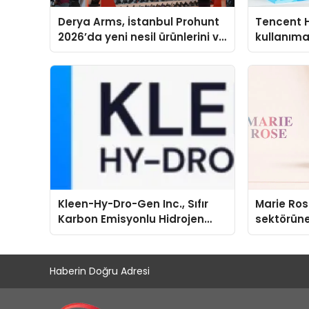
Derya Arms, İstanbul Prohunt
Tencent 
2026’da yeni nesil ürünlerini ve
kullanım
global marka vizyonunu
sergiledi
Kleen-Hy-Dro-Gen Inc., Sıfır
Marie Ro
Karbon Emisyonlu Hidrojen
sektörüne
Isıtma Teknolojisinde ISO ve
TSSA Düzenleyici Onaylarını
Aldı
Haberin Doğru Adresi