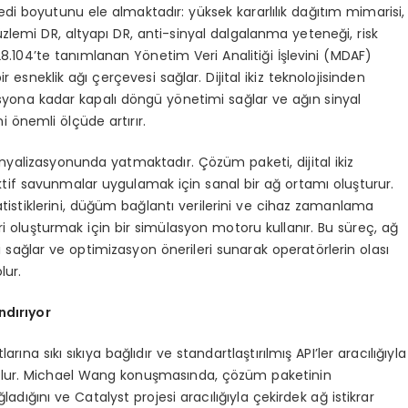
di boyutunu ele almaktadır: yüksek kararlılık dağıtım mimarisi,
üzlemi DR, altyapı DR, anti-sinyal dalgalanma yeteneği, risk
104’te tanımlanan Yönetim Veri Analitiği İşlevini (MDAF)
esneklik ağı çerçevesi sağlar. Dijital ikiz teknolojisinden
syona kadar kapalı döngü yönetimi sağlar ve ağın sinyal
ni önemli ölçüde artırır.
sinyalizasyonunda yatmaktadır. Çözüm paketi, dijital ikiz
tif savunmalar uygulamak için sanal bir ağ ortamı oluşturur.
atistiklerini, düğüm bağlantı verilerini ve cihaz zamanlama
ri oluşturmak için bir simülasyon motoru kullanır. Bu süreç, ağ
i sağlar ve optimizasyon önerileri sunarak operatörlerin olası
lur.
dırıyor
a sıkı sıkıya bağlıdır ve standartlaştırılmış API’ler aracılığıyla
 olur. Michael Wang konuşmasında, çözüm paketinin
adığını ve Catalyst projesi aracılığıyla çekirdek ağ istikrar