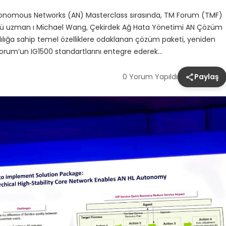
tonomous Networks (AN) Masterclass sırasında, TM Forum (TMF)
mü uzman ı Michael Wang, Çekirdek Ağ Hata Yönetimi AN Çözüm
rlılığa sahip temel özelliklere odaklanan çözüm paketi, yeniden
Forum’un IG1500 standartlarını entegre ederek…
0 Yorum Yapıldı
Paylaş