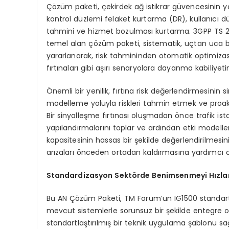
Çözüm paketi, çekirdek ağ istikrar güvencesinin ye
kontrol düzlemi felaket kurtarma (DR), kullanıcı d
tahmini ve hizmet bozulması kurtarma. 3GPP TS 28.
temel alan çözüm paketi, sistematik, uçtan uca bir 
yararlanarak, risk tahmininden otomatik optimiza
fırtınaları gibi aşırı senaryolara dayanma kabiliyeti
Önemli bir yenilik, fırtına risk değerlendirmesinin 
modelleme yoluyla riskleri tahmin etmek ve proak
Bir sinyalleşme fırtınası oluşmadan önce trafik ist
yapılandırmalarını toplar ve ardından etki modelle
kapasitesinin hassas bir şekilde değerlendirilmesin
arızaları önceden ortadan kaldırmasına yardımcı o
Standardizasyon Sektörde Benimsenmeyi Hızlan
Bu AN Çözüm Paketi, TM Forum’un IG1500 standartların
mevcut sistemlerle sorunsuz bir şekilde entegre
standartlaştırılmış bir teknik uygulama şablonu sağl