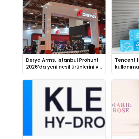
Derya Arms, İstanbul Prohunt
Tencent 
2026’da yeni nesil ürünlerini ve
kullanım
global marka vizyonunu
sergiledi