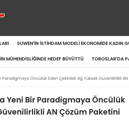
LARI
SUWEN’IN İSTIHDAM MODELI EKONOMIDE KADIN
MIN MÜHENDISLIĞINDE HEDEF BÜYÜTTÜ
TOROSLAR’DA PA
 Paradigmaya Öncülük Eden Çekirdek Ağ Yüksek Güvenilirlikli AN
a Yeni Bir Paradigmaya Öncülük
üvenilirlikli AN Çözüm Paketini