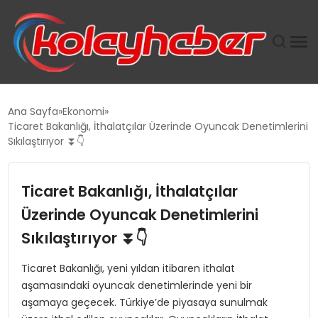
PLUS İNSAN KAYAKLARI
Ana Sayfa
Ekonomi
Ticaret Bakanlığı, İthalatçılar Üzerinde Oyuncak Denetimlerini
SUWEN’IN İSTIHDAM MODELI EKONOMIDE KADIN
Sıkılaştırıyor ⏬👇
GÜCÜNÜBÜYÜTÜYOR
Ticaret Bakanlığı, İthalatçılar
TANYER YAPI ZEMIN MÜHENDISLIĞINDE HEDEF
BÜYÜTTÜ
Üzerinde Oyuncak Denetimlerini
Sıkılaştırıyor ⏬👇
TOROSLAR’DA PAZAR GERGİNLİĞİ!
Ticaret Bakanlığı, yeni yıldan itibaren ithalat
aşamasındaki oyuncak denetimlerinde yeni bir
aşamaya geçecek. Türkiye’de piyasaya sunulmak