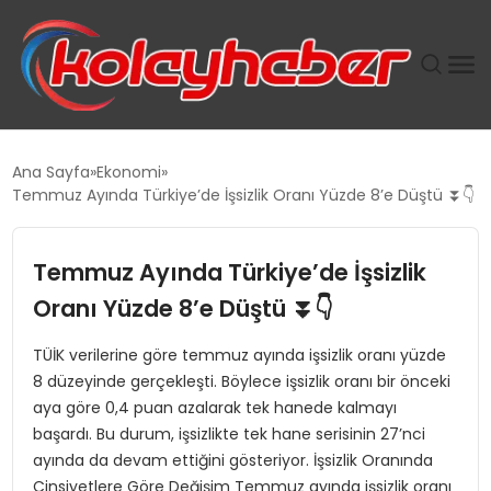
PLUS İNSAN KAYAKLARI
Ana Sayfa
Ekonomi
Temmuz Ayında Türkiye’de İşsizlik Oranı Yüzde 8’e Düştü ⏬👇
SUWEN’IN İSTIHDAM MODELI EKONOMIDE KADIN
GÜCÜNÜBÜYÜTÜYOR
Temmuz Ayında Türkiye’de İşsizlik
TANYER YAPI ZEMIN MÜHENDISLIĞINDE HEDEF
Oranı Yüzde 8’e Düştü ⏬👇
BÜYÜTTÜ
TÜİK verilerine göre temmuz ayında işsizlik oranı yüzde
8 düzeyinde gerçekleşti. Böylece işsizlik oranı bir önceki
TOROSLAR’DA PAZAR GERGİNLİĞİ!
aya göre 0,4 puan azalarak tek hanede kalmayı
başardı. Bu durum, işsizlikte tek hane serisinin 27’nci
ayında da devam ettiğini gösteriyor. İşsizlik Oranında
Cinsiyetlere Göre Değişim Temmuz ayında işsizlik oranı