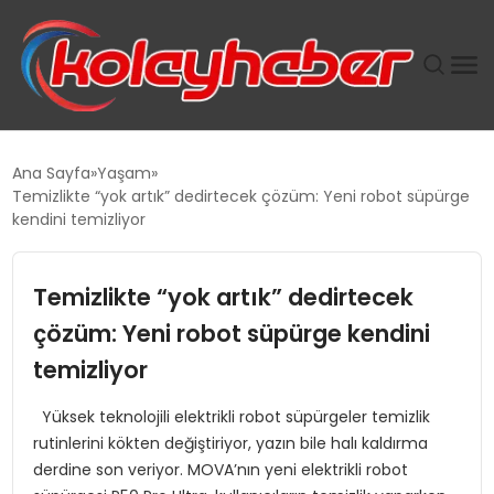
PLUS İNSAN KAYAKLARI
Ana Sayfa
Yaşam
Temizlikte “yok artık” dedirtecek çözüm: Yeni robot süpürge
SUWEN’IN İSTIHDAM MODELI EKONOMIDE KADIN
kendini temizliyor
GÜCÜNÜBÜYÜTÜYOR
Temizlikte “yok artık” dedirtecek
TANYER YAPI ZEMIN MÜHENDISLIĞINDE HEDEF
BÜYÜTTÜ
çözüm: Yeni robot süpürge kendini
temizliyor
TOROSLAR’DA PAZAR GERGİNLİĞİ!
Yüksek teknolojili elektrikli robot süpürgeler temizlik
rutinlerini kökten değiştiriyor, yazın bile halı kaldırma
derdine son veriyor. MOVA’nın yeni elektrikli robot