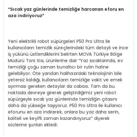
“
S
ı
cak yaz g
ü
nlerinde temizli
ğ
e harcanan eforu en
aza indiriyoruz
”
Yeni elektrikli robot süpürgeleri P50 Pro Ultra ile
kullanıcıların temizlik süreçlerindeki tüm detaylı ve ince
iş yükünü üstlendiklerini belirten MOVA Türkiye Bölge
Müdürü Toni Xia, ürünlerine dair “Yaz sıcaklarında, ev
temizliği çoğu zaman bunaltıcı bir rutin haline
gelebiliyor. Öte yandan halihazırdaki teknolojinin bile
yetersiz kaldığı, kullanıcıların temizliğe vakit ve emek
ayırması gereken detaylar da cabası. Tam da bu
noktada devreye girerek geliştirdiğimiz yeni robot
süpürgeyle sıcak yaz günlerinde temizliğin çıtasını
daha da yükseğe taşıyoruz. P50 Pro Ultra ile kullanıcı
eforunu en aza indirerek, onlara bu yaz daha serin,
kaliteli ve keyifli zaman kazandırıyoruz” diyerek
sözlerine şunları ekledi: