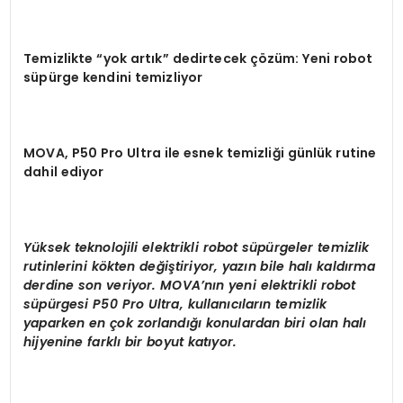
Temizlikte
“
yok art
ı
k
”
dedirtecek
çö
z
ü
m: Yeni robot
s
ü
p
ü
rge kendini temizliyor
MOVA, P50 Pro Ultra ile esnek temizli
ğ
i g
ü
nl
ü
k rutine
dahil ediyor
Yü
ksek teknolojili elektrikli robot s
ü
p
ü
rgeler temizlik
rutinlerini k
ö
kten de
ğ
i
ş
tiriyor, yaz
ı
n bile hal
ı
kald
ı
rma
derdine son veriyor. MOVA
’
n
ı
n yeni elektrikli robot
s
ü
p
ü
rgesi P50 Pro Ultra, kullan
ı
c
ı
lar
ı
n temizlik
yaparken en
ç
ok zorland
ığı
konulardan biri olan hal
ı
hijyenine farkl
ı
bir boyut kat
ı
yor.