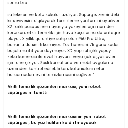
sonra bile
su lekeleri ve kötü kokular azalıyor. Süpürge, zemindeki
kir seviyesini algılayarak temizleme yöntemini ayarlıyor.
32 farklı paspas nem ayarıyla yüzeyleri aşırı nemden
korurken, etkili temizlik için hava koşullarına da entegre
oluyor. 3 yıllık garantiye sahip olan P50 Pro Ultra,
bununla da sınırlı kalmıyor. Toz hanesini 75 güne kadar
boşaltma ihtiyacı duymuyor. 3D yapısal ışıklı yapay
zeka kamerası ile evcil hayvanlı veya çok eşyalı evler
için öne çıkıyor. Sesli komutlarla ve mobil uygulama
üzerinden kontrol edilebilirken, kullanıcıların efor
harcamadan evini temizlemesini sağlıyor.”
Ak
ı
ll
ı
temizlik
çö
z
ü
mleri markas
ı
, yeni robot
s
ü
p
ü
rgesini tan
ı
tt
ı
Ak
ı
ll
ı
temizlik
çö
z
ü
mleri markas
ı
n
ı
n yeni robot
s
ü
p
ü
rgesi, bu yaz hal
ı
lar
ı
kald
ı
rtmayacak