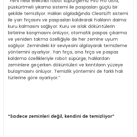
“Yeni nesil elektrikli robot süpürgemiz P50 Pro Ultra,
püskürtmeli yıkama sistemi ile paspasları güçlü bir
şekilde temizliyor. Halıları algıladığında CleanLift sistemi
ile yan fırçasını ve paspasları kaldırarak halıların daima
kuru kalmasını sağlıyor. Kuru ve ıslak döküntülerin
birbirine karışmasını önlüyor, otomatik paspas çıkarma
ve yeniden takma özelliğiyle de her zemine uyum
sağlıyor. Zemindeki kir seviyesini algılayarak temizleme
yöntemini ayarlıyor. Yan fırça, ana fırça ve paspas
kaldırma özellikleriyle robot süpürge, halılardan
zeminlere geçerken döküntüleri ve kırıntıların yüzeye
bulaşmasını önlüyor. Temizlik yöntemini de farklı halı
türlerine göre ayarlıyor.”
“
Sadece zeminleri de
ğ
il, kendini de temizliyor
”