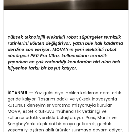
Yü
ksek teknolojili elektrikli robot s
ü
p
ü
rgeler temizlik
rutinlerini k
ö
kten de
ğ
i
ş
tiriyor, yaz
ı
n bile hal
ı
kald
ı
rma
derdine son veriyor. MOVA
’
n
ı
n yeni elektrikli robot
s
ü
p
ü
rgesi P50 Pro Ultra, kullan
ı
c
ı
lar
ı
n temizlik
yaparken en
ç
ok zorland
ığı
konulardan biri olan hal
ı
hijyenine farkl
ı
bir boyut kat
ı
yor.
İ
STANBUL
—
Yaz geldi diye, halıları kaldırma derdi artık
geride kalıyor. Tasarım odaklı ve yüksek inovasyonla
kusursuz deneyimler yaratma misyonuyla kurulan
MOVA, estetik tutkuyu mühendislik yetkinliği ve
kullanıcı odaklı yenilikle buluşturuyor. Paris, Münih ve
Şanghay’daki ekiplerini bir araya getirerek, günlük
yaşamı iyileştiren akıllı ürünler sunmaya devam ediyor.