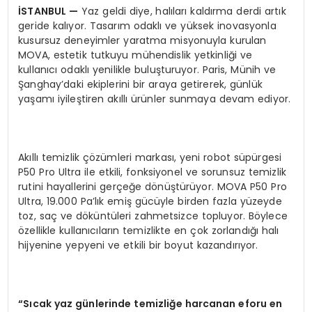
İ
STANBUL
—
Yaz geldi diye, halıları kaldırma derdi artık
geride kalıyor. Tasarım odaklı ve yüksek inovasyonla
kusursuz deneyimler yaratma misyonuyla kurulan
MOVA, estetik tutkuyu mühendislik yetkinliği ve
kullanıcı odaklı yenilikle buluşturuyor. Paris, Münih ve
Şanghay’daki ekiplerini bir araya getirerek, günlük
yaşamı iyileştiren akıllı ürünler sunmaya devam ediyor.
Akıllı temizlik çözümleri markası, yeni robot süpürgesi
P50 Pro Ultra ile etkili, fonksiyonel ve sorunsuz temizlik
rutini hayallerini gerçeğe dönüştürüyor. MOVA P50 Pro
Ultra, 19.000 Pa’lık emiş gücüyle birden fazla yüzeyde
toz, saç ve döküntüleri zahmetsizce topluyor. Böylece
özellikle kullanıcıların temizlikte en çok zorlandığı halı
hijyenine yepyeni ve etkili bir boyut kazandırıyor.
“
S
ı
cak yaz g
ü
nlerinde temizli
ğ
e harcanan eforu en