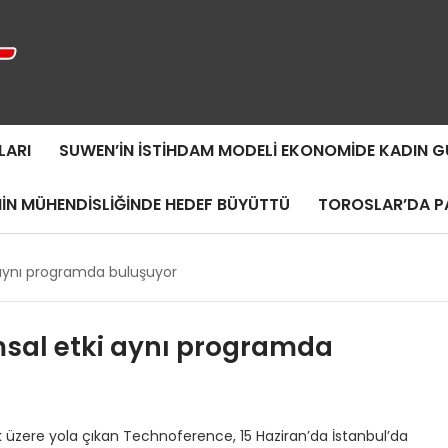
LARI
SUWEN’IN İSTIHDAM MODELI EKONOMIDE KADIN
MIN MÜHENDISLIĞINDE HEDEF BÜYÜTTÜ
TOROSLAR’DA PA
i aynı programda buluşuyor
umsal etki aynı programda
mak üzere yola çıkan Technoference, 15 Haziran’da İstanbul’da