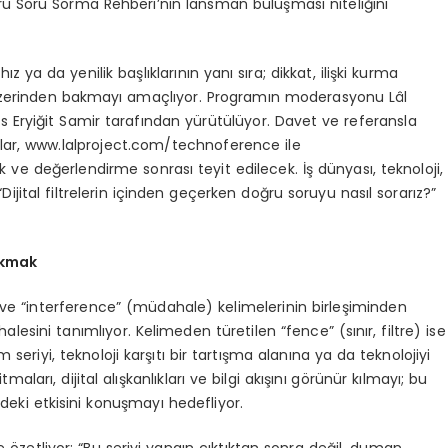
u Soru Sorma Rehberi’nin lansman buluşması niteliğini
 hız ya da yenilik başlıklarının yanı sıra; dikkat, ilişki kurma
i üzerinden bakmayı amaçlıyor. Programın moderasyonu Lâl
 Eryiğit Samir tarafından yürütülüyor. Davet ve referansla
urular, www.lalproject.com/technoference ile
e değerlendirme sonrası teyit edilecek. İş dünyası, teknoloji,
“Dijital filtrelerin içinden geçerken doğru soruyu nasıl sorarız?”
akmak
ve “interference” (müdahale) kelimelerinin birleşiminden
alesini tanımlıyor. Kelimeden türetilen “fence” (sınır, filtre) ise
seriyi, teknoloji karşıtı bir tartışma alanına ya da teknolojiyi
aları, dijital alışkanlıkları ve bilgi akışını görünür kılmayı; bu
indeki etkisini konuşmayı hedefliyor.