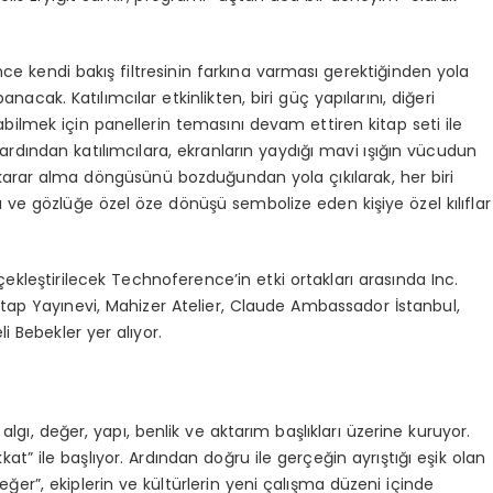
önce kendi bakış filtresinin farkına varması gerektiğinden yola
anacak. Katılımcılar etkinlikten, biri güç yapılarını, diğeri
ilmek için panellerin temasını devam ettiren kitap seti ile
n ardından katılımcılara, ekranların yaydığı mavi ışığın vücudun
e karar alma döngüsünü bozduğundan yola çıkılarak, her biri
ğü ve gözlüğe özel öze dönüşü sembolize eden kişiye özel kılıflar
kleştirilecek Technoference’in etki ortakları arasında Inc.
itap Yayınevi, Mahizer Atelier, Claude Ambassador İstanbul,
i Bebekler yer alıyor.
algı, değer, yapı, benlik ve aktarım başlıkları üzerine kuruyor.
ikkat” ile başlıyor. Ardından doğru ile gerçeğin ayrıştığı eşik olan
değer”, ekiplerin ve kültürlerin yeni çalışma düzeni içinde