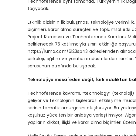
Technoference aynı zamanda, Türkiye’nin ilk Doğr
taşıyacak.
Etkinlik dizisinin ilk buluşması, teknolojiye verimlilik,
biçimleri, karar alma süreçleri ve toplumsal etk
Project Kurucusu ve Technoference Küratörü Melis
belirlenecek 75 katılımcıyla sınırlı etkinliğe başv
https://luma.com/6l23sp43 adreslerinden alınacak v
psikoloji, eğitim ve yaratıcı endüstrilerden isimler, 
sorusunun etrafında buluşacak.
Teknolojiye mesafeden değil, farkı
ndalıktan b
Technoference kavramı, “technology” (teknoloji) 
geliyor ve teknolojinin kişilerarası etkileşime müdah
serinin tematik omurgasını oluşturuyor. Bu yaklaşım 
koşulsuz yücelten bir anlatıya yerleştirmiyor. Algoritm
yapıların dikkat, ilişki ve karar alma biçimleri üzer