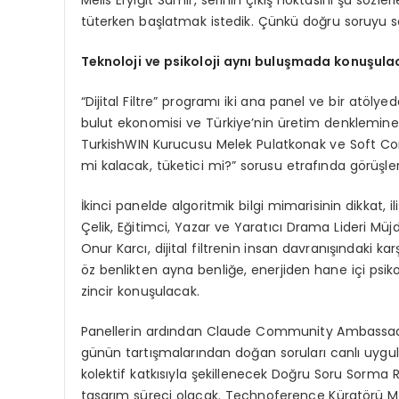
Melis Eryiğit Samir, serinin çıkış noktasını şu sözle
tüterken başlatmak istedik. Çünkü doğru soruyu s
Teknoloji ve psikoloji aynı buluşmada konuşula
“Dijital Filtre” programı iki ana panel ve bir atöly
bulut ekonomisi ve Türkiye’nin üretim denklemin
TurkishWIN Kurucusu Melek Pulatkonak ve Soft Co
mi kalacak, tüketici mi?” sorusu etrafında görüşle
İkinci panelde algoritmik bilgi mimarisinin dikkat, i
Çelik, Eğitimci, Yazar ve Yaratıcı Drama Lideri M
Onur Karcı, dijital filtrenin insan davranışındaki kar
öz benlikten ayna benliğe, enerjiden hane içi psik
zincir konuşulacak.
Panellerin ardından Claude Community Ambassador
günün tartışmalarından doğan soruları canlı uygul
kolektif katkısıyla şekillenecek Doğru Soru Sorma 
tasarım süreci olacak. Technoference Küratörü Mel