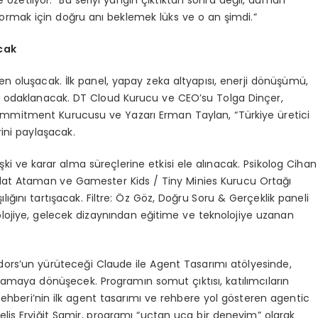
rle özetliyor: “Bu seriyi yangın çıktıktan sonra değil, duman
ormak için doğru anı beklemek lüks ve o an şimdi.”
cak
eden oluşacak. İlk panel, yapay zeka altyapısı, enerji dönüşümü,
e odaklanacak. DT Cloud Kurucu ve CEO’su Tolga Dinçer,
mmitment Kurucusu ve Yazarı Erman Taylan, “Türkiye üretici
rini paylaşacak.
lişki ve karar alma süreçlerine etkisi ele alınacak. Psikolog Cihan
üjdat Ataman ve Gamester Kids / Tiny Minies Kurucu Ortağı
şılığını tartışacak. Filtre: Öz Göz, Doğru Soru & Gerçeklik paneli
olojiye, gelecek dizaynından eğitime ve teknolojiye uzanan
s’un yürüteceği Claude ile Agent Tasarımı atölyesinde,
amaya dönüşecek. Programın somut çıktısı, katılımcıların
Rehberi’nin ilk agent tasarımı ve rehbere yol gösteren agentic
is Eryiğit Samir, programı “uçtan uca bir deneyim” olarak