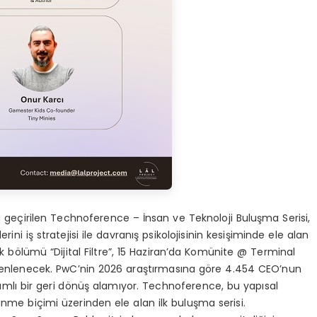
geçirilen Technoference – İnsan ve Teknoloji Buluşma Serisi,
erini iş stratejisi ile davranış psikolojisinin kesişiminde ele alan
n ilk bölümü “Dijital Filtre”, 15 Haziran’da Komünite @ Terminal
düzenlenecek. PwC’nin 2026 araştırmasına göre 4.454 CEO’nun
mlı bir geri dönüş alamıyor. Technoference, bu yapısal
şünme biçimi üzerinden ele alan ilk buluşma serisi.