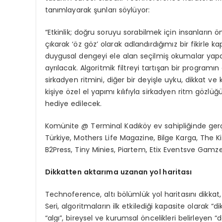
tanımlayarak şunları söylüyor:
“Etkinlik; doğru soruyu sorabilmek için insanların 
çıkarak ‘öz göz’ olarak adlandırdığımız bir fikirle kap
duygusal dengeyi ele alan seçilmiş okumalar yapab
ayrılacak. Algoritmik filtreyi tartışan bir programı
sirkadyen ritmini, diğer bir deyişle uyku, dikkat v
kişiye özel el yapımı kılıfıyla sirkadyen ritm gözlü
hediye edilecek.
Komünite @ Terminal Kadıköy ev sahipliğinde gerçe
Türkiye, Mothers Life Magazine, Bilge Karga, The K
B2Press, Tiny Minies, Piartem, Etix Eventsve Gamzel
Dikkatten aktarıma uzanan yol haritası
Technoference, altı bölümlük yol haritasını dikkat, 
Seri, algoritmaların ilk etkilediği kapasite olarak “d
“algı”, bireysel ve kurumsal öncelikleri belirleyen “