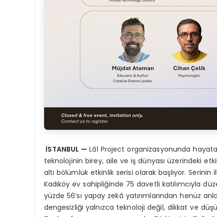
İSTANBUL —
Lâl Project organizasyonunda hayata 
teknolojinin birey, aile ve iş dünyası üzerindeki etkil
altı bölümlük etkinlik serisi olarak başlıyor. Serini
Kadıköy ev sahipliğinde 75 davetli katılımcıyla 
yüzde 56’sı yapay zekâ yatırımlarından henüz anla
dengesizliği yalnızca teknoloji değil, dikkat ve dü