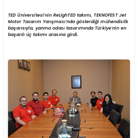
TED
Ü
niversitesi
’
nin ReLighTED takımı, TEKNOFEST Jet
Motor Tasarım Yarış
mas
ı’nda g
ö
sterdiği mühendislik
başarısıyla, yanma odası tasarımında Türkiye
’
nin en
başarılı üç takımı arasına girdi.