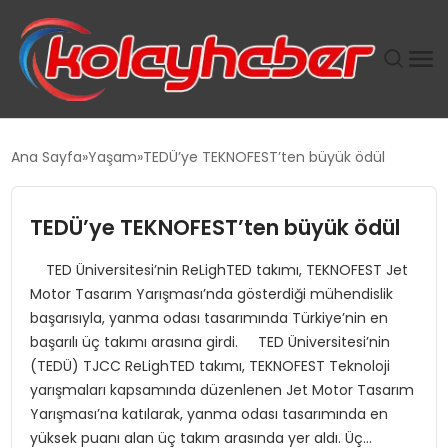
PLUS İNSAN KAYAKLARI
Ana Sayfa
Yaşam
TEDÜ’ye TEKNOFEST’ten büyük ödül
SUWEN’IN İSTIHDAM MODELI EKONOMIDE KADIN
GÜCÜNÜBÜYÜTÜYOR
TEDÜ’ye TEKNOFEST’ten büyük ödül
TED Üniversitesi’nin ReLighTED takımı, TEKNOFEST Jet
TANYER YAPI ZEMIN MÜHENDISLIĞINDE HEDEF
Motor Tasarım Yarışması’nda gösterdiği mühendislik
BÜYÜTTÜ
başarısıyla, yanma odası tasarımında Türkiye’nin en
başarılı üç takımı arasına girdi. TED Üniversitesi’nin
TOROSLAR’DA PAZAR GERGİNLİĞİ!
(TEDÜ) TJCC ReLighTED takımı, TEKNOFEST Teknoloji
yarışmaları kapsamında düzenlenen Jet Motor Tasarım
Yarışması’na katılarak, yanma odası tasarımında en
yüksek puanı alan üç takım arasında yer aldı. Üç…