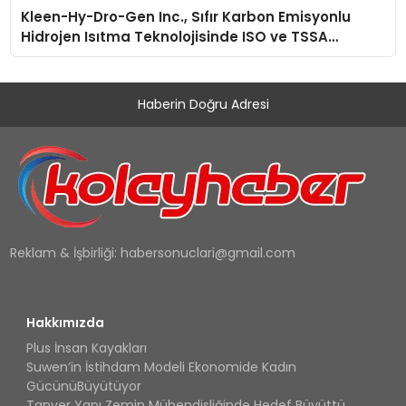
Kleen-Hy-Dro-Gen Inc., Sıfır Karbon Emisyonlu
Hidrojen Isıtma Teknolojisinde ISO ve TSSA
Düzenleyici Onaylarını Aldı
Haberin Doğru Adresi
Reklam & İşbirliği:
habersonuclari@gmail.com
Hakkımızda
Plus İnsan Kayakları
Suwen’in İstihdam Modeli Ekonomide Kadın
GücünüBüyütüyor
Tanyer Yapı Zemin Mühendisliğinde Hedef Büyüttü