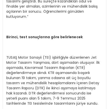
tasarımı geliştirdi. Bu süreçte kazandıkları ödül ve
finalde yer almaları, azimlerinin ve mühendislik bakış
açılarının bir sonucu. Öğrencilerimi gönülden
kutluyorum.”
Birinci, test sonuçlarına g
ö
re belirlenecek
TUSAŞ Motor Sanayii (TEI) işbirliğiyle düzenlenen Jet
Motor Tasarım Yarışması, dört aşamadan oluşuyor. İlk
aşamada, Kavramsal Tasarım Raporları (KTR)
değerlendirmeye alındı. KTR aşamasında başarılı
bulunan 19 takım, yanma odasına ait üç boyutlu
tasarım ve mühendislik hesaplamalarını içeren Detay
Tasarım Raporu (DTR) ile ikinci aşamaya katılmaya
hak kazandı. DTR değerlendirmesi sonucunda ise
yeterli puanı alan 5 takım, 7-9 Temmuz 2025
tarihlerinde TEI tesislerinde tasarımlarını jüriye sundu.