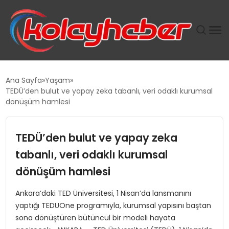
PLUS İNSAN KAYAKLARI
Ana Sayfa
Yaşam
TEDÜ’den bulut ve yapay zeka tabanlı, veri odaklı kurumsal
SUWEN’IN İSTIHDAM MODELI EKONOMIDE KADIN
dönüşüm hamlesi
GÜCÜNÜBÜYÜTÜYOR
TEDÜ’den bulut ve yapay zeka
TANYER YAPI ZEMIN MÜHENDISLIĞINDE HEDEF
BÜYÜTTÜ
tabanlı, veri odaklı kurumsal
dönüşüm hamlesi
TOROSLAR’DA PAZAR GERGİNLİĞİ!
Ankara’daki TED Üniversitesi, 1 Nisan’da lansmanını
yaptığı TEDUOne programıyla, kurumsal yapısını baştan
sona dönüştüren bütüncül bir modeli hayata