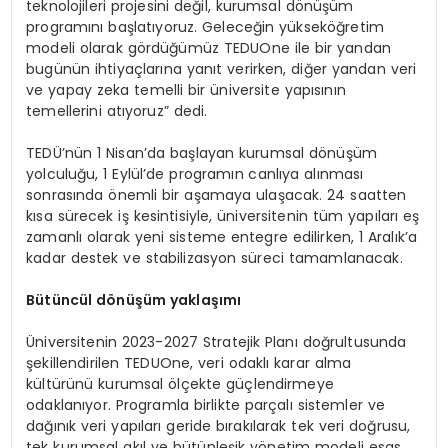
teknolojileri projesini değil, kurumsal dönüşüm
programını başlatıyoruz. Geleceğin yükseköğretim
modeli olarak gördüğümüz TEDUOne ile bir yandan
bugünün ihtiyaçlarına yanıt verirken, diğer yandan veri
ve yapay zeka temelli bir üniversite yapısının
temellerini atıyoruz” dedi.
TEDÜ’nün 1 Nisan’da başlayan kurumsal dönüşüm
yolculuğu, 1 Eylül’de programın canlıya alınması
sonrasında önemli bir aşamaya ulaşacak. 24 saatten
kısa sürecek iş kesintisiyle, üniversitenin tüm yapıları eş
zamanlı olarak yeni sisteme entegre edilirken, 1 Aralık’a
kadar destek ve stabilizasyon süreci tamamlanacak.
Bütüncül d
ö
nüşüm yaklaşımı
Üniversitenin 2023-2027 Stratejik Planı doğrultusunda
şekillendirilen TEDUOne, veri odaklı karar alma
kültürünü kurumsal ölçekte güçlendirmeye
odaklanıyor. Programla birlikte parçalı sistemler ve
dağınık veri yapıları geride bırakılarak tek veri doğrusu,
tek kurumsal akıl ve bütünleşik yönetim modeli esas