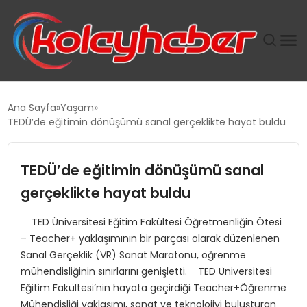
PLUS İNSAN KAYAKLARI
Ana Sayfa
Yaşam
TEDÜ’de eğitimin dönüşümü sanal gerçeklikte hayat buldu
SUWEN’IN İSTIHDAM MODELI EKONOMIDE KADIN
GÜCÜNÜBÜYÜTÜYOR
TEDÜ’de eğitimin dönüşümü sanal
TANYER YAPI ZEMIN MÜHENDISLIĞINDE HEDEF
gerçeklikte hayat buldu
BÜYÜTTÜ
TED Üniversitesi Eğitim Fakültesi Öğretmenliğin Ötesi
– Teacher+ yaklaşımının bir parçası olarak düzenlenen
TOROSLAR’DA PAZAR GERGİNLİĞİ!
Sanal Gerçeklik (VR) Sanat Maratonu, öğrenme
mühendisliğinin sınırlarını genişletti. TED Üniversitesi
Eğitim Fakültesi’nin hayata geçirdiği Teacher+Öğrenme
Mühendisliği yaklaşımı, sanat ve teknolojiyi buluşturan