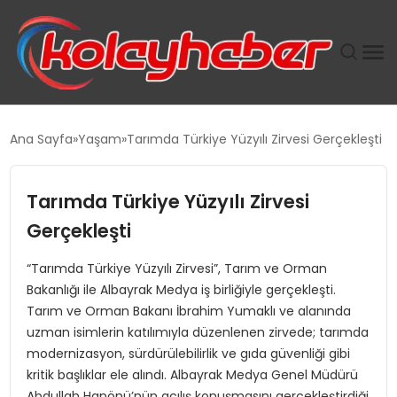
PLUS İNSAN KAYAKLARI
Ana Sayfa
Yaşam
Tarımda Türkiye Yüzyılı Zirvesi Gerçekleşti
SUWEN’IN İSTIHDAM MODELI EKONOMIDE KADIN
GÜCÜNÜBÜYÜTÜYOR
Tarımda Türkiye Yüzyılı Zirvesi
Gerçekleşti
TANYER YAPI ZEMIN MÜHENDISLIĞINDE HEDEF
BÜYÜTTÜ
“Tarımda Türkiye Yüzyılı Zirvesi”, Tarım ve Orman
Bakanlığı ile Albayrak Medya iş birliğiyle gerçekleşti.
TOROSLAR’DA PAZAR GERGİNLİĞİ!
Tarım ve Orman Bakanı İbrahim Yumaklı ve alanında
uzman isimlerin katılımıyla düzenlenen zirvede; tarımda
modernizasyon, sürdürülebilirlik ve gıda güvenliği gibi
kritik başlıklar ele alındı. Albayrak Medya Genel Müdürü
Abdullah Hanönü’nün açılış konuşmasını gerçekleştirdiği