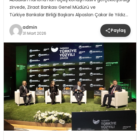
zirvede, Ziraat Bankası Genel Müdürü ve
Türkiye Bankalar Birliği Başkanı Alpaslan Çakar ile Yıldız…
admin
Paylaş
31 Mart 2026