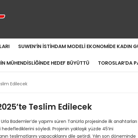
LARI
SUWEN’IN İSTIHDAM MODELI EKONOMIDE KADIN
MIN MÜHENDISLIĞINDE HEDEF BÜYÜTTÜ
TOROSLAR’DA PA
eslim Edilecek
2025’te Teslim Edilecek
rla Bademler’de yapımı süren TanUrla projesinde ilk anahtarları
 hedeflediklerini söyledi. Projenin yaklaşık yüzde 45’ini
anın teslimatlarını yapacaklarını dile getirdi. Yılın son döneminde