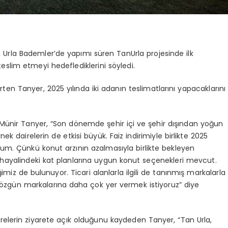
 Urla Bademler’de yapımı süren TanUrla projesinde ilk
 teslim etmeyi hedeflediklerini söyledi.
rten Tanyer, 2025 yılında iki adanın teslimatlarını yapacaklarını
 Münir Tanyer, “Son dönemde şehir içi ve şehir dışından yoğun
k dairelerin de etkisi büyük. Faiz indirimiyle birlikte 2025
rum. Çünkü konut arzının azalmasıyla birlikte bekleyen
n hayalindeki kat planlarına uygun konut seçenekleri mevcut.
miz de bulunuyor. Ticari alanlarla ilgili de tanınmış markalarla
 özgün markalarına daha çok yer vermek istiyoruz” diye
relerin ziyarete açık olduğunu kaydeden Tanyer, “Tan Urla,