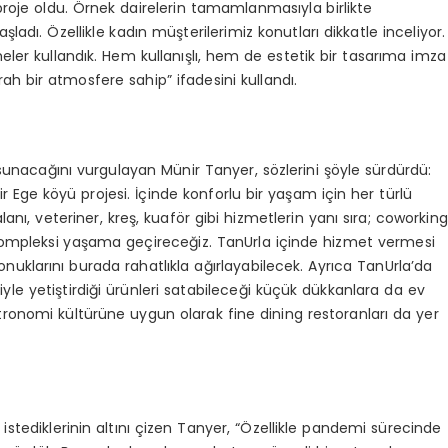
 proje oldu. Örnek dairelerin tamamlanmasıyla birlikte
adı. Özellikle kadın müşterilerimiz konutları dikkatle inceliyor.
meler kullandık. Hem kullanışlı, hem de estetik bir tasarıma imza
rah bir atmosfere sahip” ifadesini kullandı.
a sunacağını vurgulayan Münir Tanyer, sözlerini şöyle sürdürdü:
 Ege köyü projesi. İçinde konforlu bir yaşam için her türlü
lanı, veteriner, kreş, kuaför gibi hizmetlerin yanı sıra; coworking
r kompleksi yaşama geçireceğiz. TanUrla içinde hizmet vermesi
konuklarını burada rahatlıkla ağırlayabilecek. Ayrıca TanUrla’da
yle yetiştirdiği ürünleri satabileceği küçük dükkanlara da ev
astronomi kültürüne uygun olarak fine dining restoranları da yer
 istediklerinin altını çizen Tanyer, “Özellikle pandemi sürecinde