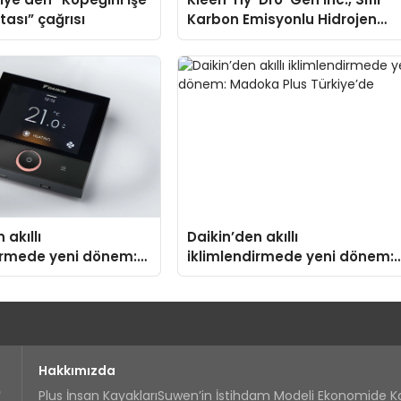
tası” çağrısı
Karbon Emisyonlu Hidrojen
Isıtma Teknolojisinde ISO ve
TSSA Düzenleyici Onaylarını
Aldı
 akıllı
Daikin’den akıllı
irmede yeni dönem:
iklimlendirmede yeni dönem:
us Türkiye’de
Madoka Plus Türkiye’de
Hakkımızda
Plus İnsan Kayakları
Suwen’in İstihdam Modeli Ekonomide 