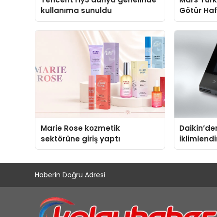
kullanıma sunuldu
Götür Haf
Marie Rose kozmetik
Daikin’den
sektörüne giriş yaptı
iklimlend
Madoka Pl
Haberin Doğru Adresi