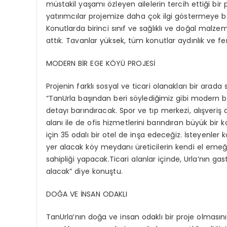
müstakil yaşamı özleyen ailelerin tercih ettiği bir
yatırımcılar projemize daha çok ilgi göstermeye başl
Konutlarda birinci sınıf ve sağlıklı ve doğal malze
attık. Tavanlar yüksek, tüm konutlar aydınlık ve fe
MODERN BİR EGE KÖYÜ PROJESİ
Projenin farklı sosyal ve ticari olanakları bir arad
“TanUrla başından beri söylediğimiz gibi modern bir
detayı barındıracak. Spor ve tıp merkezi, alışveriş a
alanı ile de ofis hizmetlerini barındıran büyük bi
için 35 odalı bir otel de inşa edeceğiz. İsteyenler 
yer alacak köy meydanı üreticilerin kendi el emeği
sahipliği yapacak.Ticari alanlar içinde, Urla’nın g
alacak” diye konuştu.
DOĞA VE İNSAN ODAKLI
TanUrla’nın doğa ve insan odaklı bir proje olmasını