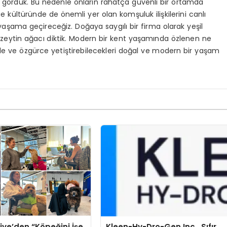
ni gördük. Bu nedenle onların rahatça güvenli bir ortamda
ge kültüründe de önemli yer olan komşuluk ilişkilerini canlı
 yaşama geçireceğiz. Doğaya saygılı bir firma olarak yeşil
 zeytin ağacı diktik. Modern bir kent yaşamında özlenen ne
enle ve özgürce yetiştirebilecekleri doğal ve modern bir yaşam
iye’den “Köpeğini İşe
Kleen-Hy-Dro-Gen Inc., Sıfır