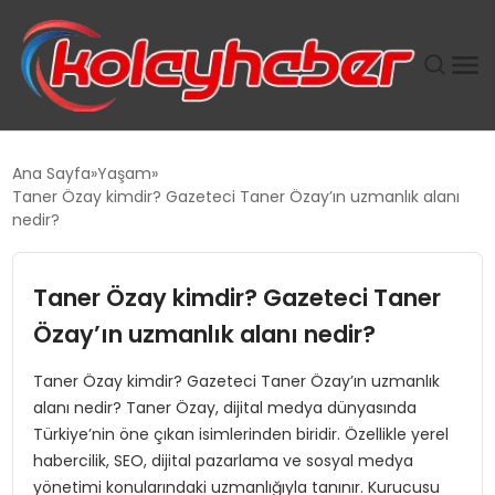
PLUS İNSAN KAYAKLARI
Ana Sayfa
Yaşam
Taner Özay kimdir? Gazeteci Taner Özay’ın uzmanlık alanı
SUWEN’IN İSTIHDAM MODELI EKONOMIDE KADIN
nedir?
GÜCÜNÜBÜYÜTÜYOR
Taner Özay kimdir? Gazeteci Taner
TANYER YAPI ZEMIN MÜHENDISLIĞINDE HEDEF
BÜYÜTTÜ
Özay’ın uzmanlık alanı nedir?
Taner Özay kimdir? Gazeteci Taner Özay’ın uzmanlık
TOROSLAR’DA PAZAR GERGİNLİĞİ!
alanı nedir? Taner Özay, dijital medya dünyasında
Türkiye’nin öne çıkan isimlerinden biridir. Özellikle yerel
habercilik, SEO, dijital pazarlama ve sosyal medya
yönetimi konularındaki uzmanlığıyla tanınır. Kurucusu