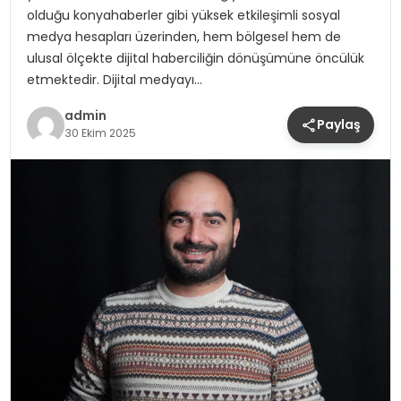
olduğu konyahaberler gibi yüksek etkileşimli sosyal
medya hesapları üzerinden, hem bölgesel hem de
ulusal ölçekte dijital haberciliğin dönüşümüne öncülük
etmektedir. Dijital medyayı…
admin
Paylaş
30 Ekim 2025