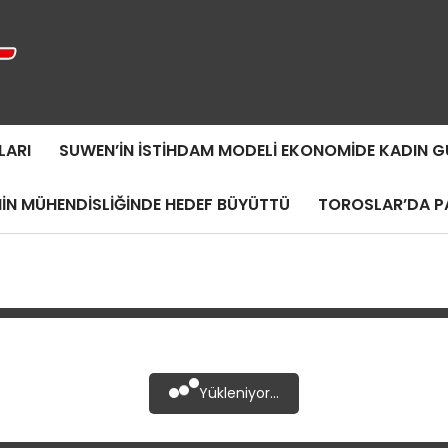
LARI
SUWEN’IN İSTIHDAM MODELI EKONOMIDE KADIN
MIN MÜHENDISLIĞINDE HEDEF BÜYÜTTÜ
TOROSLAR’DA PA
Yükleniyor...