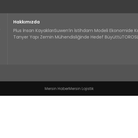
Hakkımızda
Plus İnsan Kayakları
Suwen’in İstihdam Modeli Ekonomide 
Tanyer Yapı Zemin Mühendisliğinde Hedef Büyüttü
TOROSLA
Mersin Haber
Mersin Lojistik