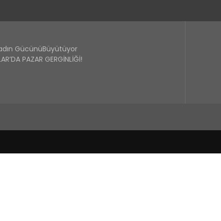
Kadın GücünüBüyütüyor
R’DA PAZAR GERGİNLİĞİ!