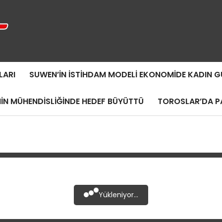
LARI
SUWEN’IN İSTIHDAM MODELI EKONOMIDE KADIN
MIN MÜHENDISLIĞINDE HEDEF BÜYÜTTÜ
TOROSLAR’DA PA
Yükleniyor...