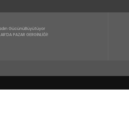
Kadın GücünüBüyütüyor
R’DA PAZAR GERGİNLİĞİ!