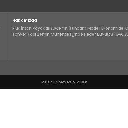
Hakkımızda
Plus İnsan Kayakları
Suwen’in İstihdam Modeli Ekonomide 
Tanyer Yapı Zemin Mühendisliğinde Hedef Büyüttü
TOROSLA
Mersin Haber
Mersin Lojistik