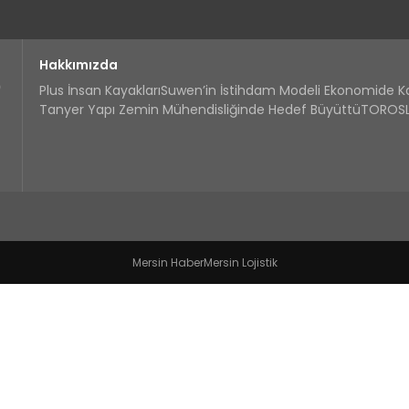
Hakkımızda
Plus İnsan Kayakları
Suwen’in İstihdam Modeli Ekonomide 
Tanyer Yapı Zemin Mühendisliğinde Hedef Büyüttü
TOROSLA
Mersin Haber
Mersin Lojistik