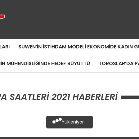
LARI
SUWEN’IN İSTIHDAM MODELI EKONOMIDE KADIN
MIN MÜHENDISLIĞINDE HEDEF BÜYÜTTÜ
TOROSLAR’DA PA
A SAATLERI 2021 HABERLERI
Yükleniyor...