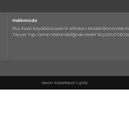
Hakkımızda
Plus İnsan Kayakları
Suwen’in İstihdam Modeli Ekonomide 
Tanyer Yapı Zemin Mühendisliğinde Hedef Büyüttü
TOROSLA
Mersin Haber
Mersin Lojistik