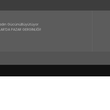
Kadın GücünüBüyütüyor
R’DA PAZAR GERGİNLİĞİ!