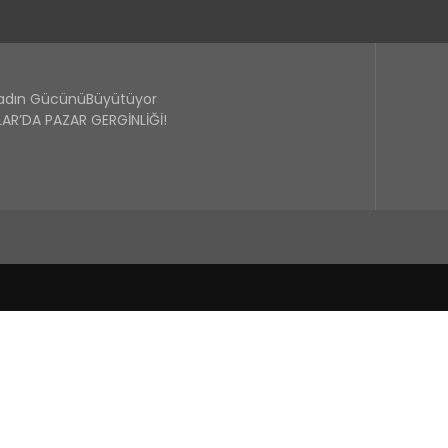
Kadın GücünüBüyütüyor
R’DA PAZAR GERGİNLİĞİ!