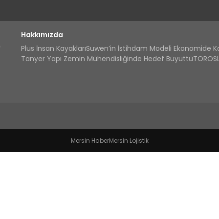
Hakkımızda
Plus İnsan Kayakları
Suwen’in İstihdam Modeli Ekonomide 
Tanyer Yapı Zemin Mühendisliğinde Hedef Büyüttü
TOROSLA
Mersin Haber
Mersin Lojistik