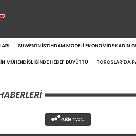
LARI
SUWEN’IN İSTIHDAM MODELI EKONOMIDE KADIN
MIN MÜHENDISLIĞINDE HEDEF BÜYÜTTÜ
TOROSLAR’DA PA
HABERLERI
Yükleniyor...