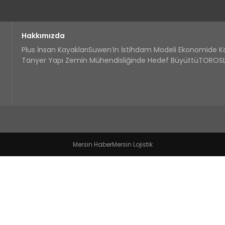
Hakkımızda
Plus İnsan Kayakları
Suwen’in İstihdam Modeli Ekonomide 
Tanyer Yapı Zemin Mühendisliğinde Hedef Büyüttü
TOROSLA
Mersin Haber
Mersin Lojistik