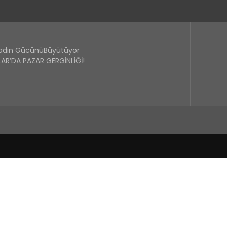
Kadın GücünüBüyütüyor
R’DA PAZAR GERGİNLİĞİ!