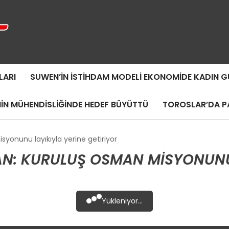
LARI
SUWEN’IN İSTIHDAM MODELI EKONOMIDE KADIN
MIN MÜHENDISLIĞINDE HEDEF BÜYÜTTÜ
TOROSLAR’DA PA
yonunu layıkıyla yerine getiriyor
: KURULUŞ OSMAN MISYONUNU L
Yükleniyor...