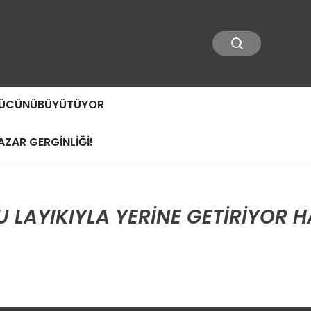
 GÜCÜNÜBÜYÜTÜYOR
ZAR GERGİNLİĞİ!
AYIKIYLA YERINE GETIRIYOR H