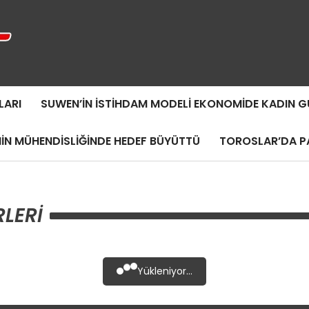
LARI
SUWEN’IN İSTIHDAM MODELI EKONOMIDE KADIN
MIN MÜHENDISLIĞINDE HEDEF BÜYÜTTÜ
TOROSLAR’DA PA
LERI
Yükleniyor...