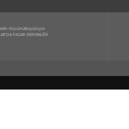
Kadın GücünüBüyütüyor
R’DA PAZAR GERGİNLİĞİ!