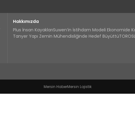
Hakkımızda
Plus İnsan Kayakları
Suwen’in İstihdam Modeli Ekonomide 
Tanyer Yapı Zemin Mühendisliğinde Hedef Büyüttü
TOROSLA
Mersin Haber
Mersin Lojistik