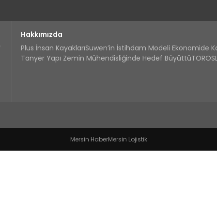
Hakkımızda
Plus İnsan Kayakları
Suwen’in İstihdam Modeli Ekonomide 
Tanyer Yapı Zemin Mühendisliğinde Hedef Büyüttü
TOROSLA
Mersin Haber
Mersin Lojistik