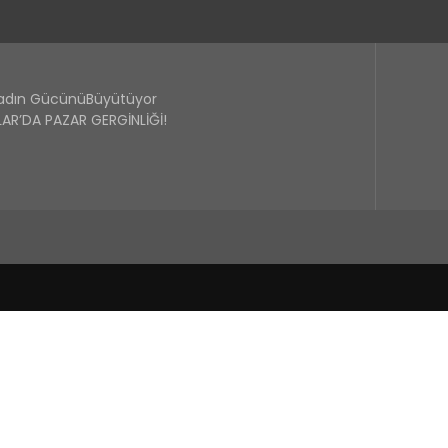
Kadın GücünüBüyütüyor
R’DA PAZAR GERGİNLİĞİ!