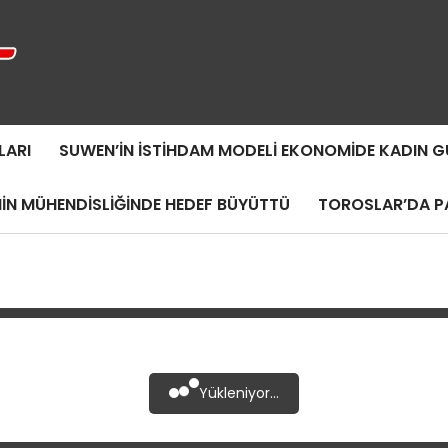
LARI
SUWEN’IN İSTIHDAM MODELI EKONOMIDE KADIN
MIN MÜHENDISLIĞINDE HEDEF BÜYÜTTÜ
TOROSLAR’DA PA
Yükleniyor...