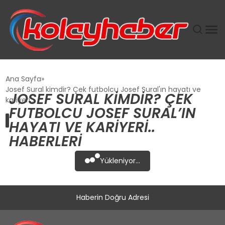
PLUS İNSAN KAYAKLARI
Ana Sayfa
Josef Sural kimdir? Çek futbolcu Josef Sural'ın hayatı ve
JOSEF SURAL KIMDIR? ÇEK
SUWEN’IN İSTIHDAM MODELI EKONOMIDE KADIN
kariyeri..
FUTBOLCU JOSEF SURAL’IN
GÜCÜNÜBÜYÜTÜYOR
HAYATI VE KARIYERI..
HABERLERI
TANYER YAPI ZEMIN MÜHENDISLIĞINDE HEDEF
BÜYÜTTÜ
Yükleniyor...
TOROSLAR’DA PAZAR GERGİNLİĞİ!
Haberin Doğru Adresi