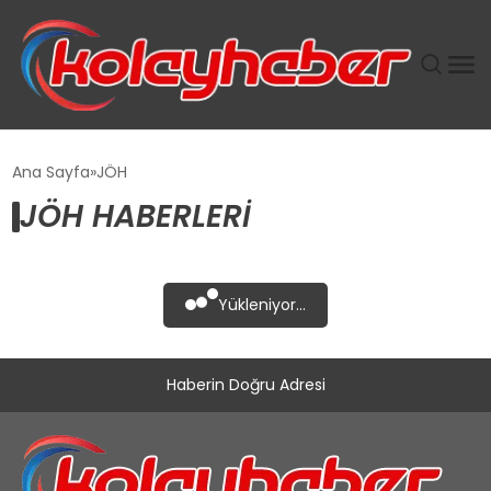
PLUS İNSAN KAYAKLARI
Ana Sayfa
JÖH
JÖH HABERLERI
SUWEN’IN İSTIHDAM MODELI EKONOMIDE KADIN
GÜCÜNÜBÜYÜTÜYOR
TANYER YAPI ZEMIN MÜHENDISLIĞINDE HEDEF
Yükleniyor...
BÜYÜTTÜ
TOROSLAR’DA PAZAR GERGİNLİĞİ!
Haberin Doğru Adresi