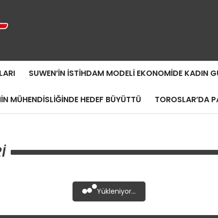
LARI
SUWEN’IN İSTIHDAM MODELI EKONOMIDE KADIN
MIN MÜHENDISLIĞINDE HEDEF BÜYÜTTÜ
TOROSLAR’DA PA
I
Yükleniyor...