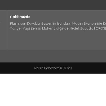
Hakkımızda
Plus İnsan Kayakları
Suwen’in İstihdam Modeli Ekonomide 
Tanyer Yapı Zemin Mühendisliğinde Hedef Büyüttü
TOROSLA
Mersin Haber
Mersin Lojistik