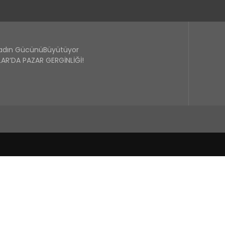
Kadın GücünüBüyütüyor
R’DA PAZAR GERGİNLİĞİ!